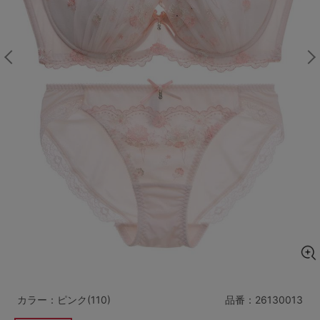
マタニティ
ギフトラッピング
SALE
サイズからブラを探す
A60
A65
A70
A75
B65
B70
B75
B80
C65
C70
C75
C80
C85
D65
D70
D75
D80
D85
すべてのサイズを表示する
E65
E70
E75
E80
E85
F65
F70
F75
F80
カラー：ピンク(110)
品番：
26130013
価格帯から探す