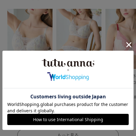
[大きな胸を小さく見せ
[大きな胸を小さく見せ
[大きな胸を小
る着やせブラ]ミスティ
る着やせブラ]ミスティ
る着やせブラ]
ブロッサムブラ
ブロッサムブラ＆ショ
トドレスブラ
ーツセット
4.0
4.
5.0
（14件）
（8件）
（1件）
￥3,278
￥3,278
(税込)
(税込)
￥4,708
(税込)
もっと見る