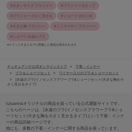
大きいサイズ ブラジャー
ブラジャー Gカップ
ブラジャー 小さく見せる
ショーツ きれいめ
大きな胸 ブラジャー
ミニマイザー ブラジャー
ショーツ 永遠のブラ
※クリックするとタグに関連した商品が表示されます
チュチュアンナ公式オンラインストア
下着・インナー
ブラ＆ショーツセット
ワイヤー入りのブラ＆ショーツセット
[永遠のブラ]イノセンスフラワーブラ&ショーツセット(大きな胸を小
さく見せるタイプ)
tutuannaオリジナルの商品を扱っている公式通販サイトです。
こちらのページは、[永遠のブラ]イノセンスフラワーブラ&ショ
ーツセット(大きな胸を小さく見せるタイプ)という
下着・インナ
ー
の商品詳細ページです。
他にも、多数の
下着・インナー
に関する商品を扱っています。