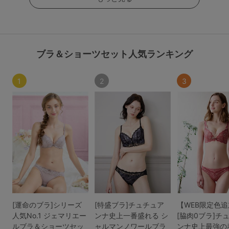
ブラ＆ショーツセット人気ランキング
1
2
3
[運命のブラ]シリーズ
[特盛ブラ]チュチュア
【WEB限定色
人気No.1 ジェマリエー
ンナ史上一番盛れる シ
[脇肉0ブラ]チ
ルブラ＆ショーツセッ
ャルマンノワールブラ
ンナ史上最強の