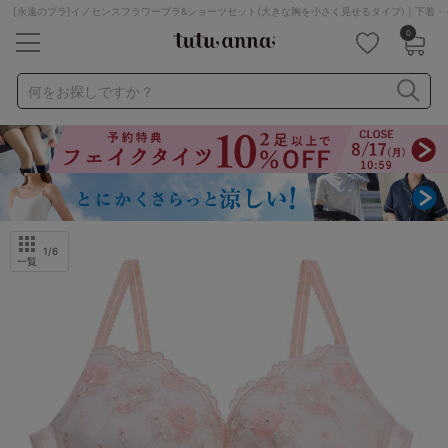
[永遠のブラ]イノセンスフラワーブラ&ショーツセット(大きな胸を小さく見せるタイプ)｜下着・
0
キーワード・品番から探す
検索を閉じる
何をお探しですか？
ナイトブラ
ノンワイヤー
特盛ブラ
チューブトップ
折り畳み
パジャマ
ストッキング
キャミソール
ルームウェア
育乳ブラ
アームカバー
1
/6
一覧
カテゴリから探す
レッグウェア
下着
ルームウェア
ライフスタイル
メンズ
キッズ