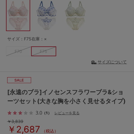
G65
G70
G75
～999円
1,000～1,999円
H70
H75
2,000～2,999円
3,000～3,999円
SS
S
M
サイズ：F75
在庫：×
L
LL
3L
4,000円～
3足￥1,188靴下
F70
F75
S-AB
S-CD
S-EF
セールアイテムから探す
サイズについて
M-AB
M-CD
M-EF
セールアイテム
L-AB
L-CD
L-EF
その他から探す
[永遠のブラ]イノセンスフラワーブラ&ショ
LL-EF
ーツセット(大きな胸を小さく見せるタイプ)
お気に入り
サイズの表示を閉じる
3.0
（1）
レビューを見る
新着アイテム
￥3,839
￥2,687
（税込）