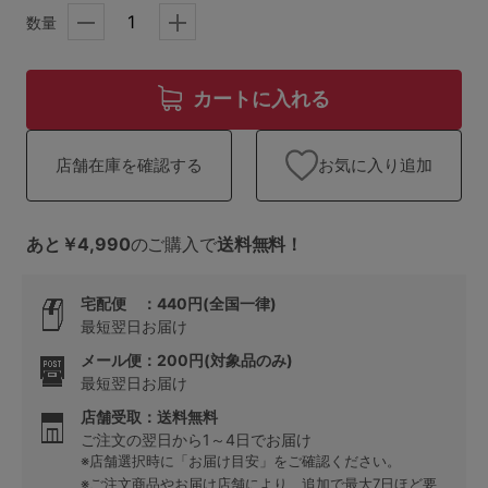
ランキング
数量
高評価レビューアイテム
カートに入れる
WEB限定アイテム
お気に入り追加
店舗在庫を確認する
特集ページ
あと￥4,990
のご購入で
送料無料！
検索を閉じる
宅配便 ：440円(全国一律)
最短翌日お届け
メール便：200円(対象品のみ)
最短翌日お届け
店舗受取：送料無料
ご注文の翌日から1～4日でお届け
※店舗選択時に「お届け目安」をご確認ください。
※ご注文商品やお届け店舗により、追加で最大7日ほど要