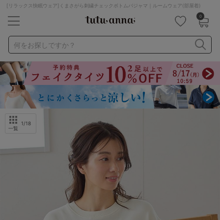
[リラックス快眠ウェア]くまさがら刺繍チェックボトムパジャマ｜ルームウェア(部屋着)
0
キーワード・品番から探す
検索を閉じる
何をお探しですか？
ナイトブラ
ノンワイヤー
特盛ブラ
チューブトップ
折り畳み
パジャマ
ストッキング
キャミソール
ルームウェア
育乳ブラ
アームカバー
1
/18
一覧
カテゴリから探す
レッグウェア
下着
ルームウェア
ライフスタイル
メンズ
キッズ