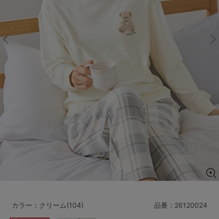
マタニティ
ギフトラッピング
SALE
サイズからブラを探す
A60
A65
A70
A75
B65
B70
B75
B80
C65
C70
C75
C80
C85
D65
D70
D75
D80
D85
すべてのサイズを表示する
E65
E70
E75
E80
E85
F65
F70
F75
F80
カラー：クリーム(104)
品番：
26120024
価格帯から探す