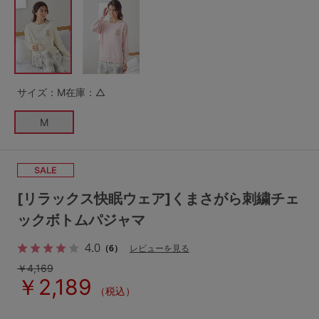
G65
G70
G75
～999円
1,000～1,999円
H70
H75
2,000～2,999円
3,000～3,999円
SS
S
M
サイズ：M
在庫：△
L
LL
3L
4,000円～
3足￥1,188靴下
M
S-AB
S-CD
S-EF
セールアイテムから探す
M-AB
M-CD
M-EF
セールアイテム
L-AB
L-CD
L-EF
[リラックス快眠ウェア]くまさがら刺繍チェ
その他から探す
ックボトムパジャマ
LL-EF
4.0
お気に入り
（6）
レビューを見る
サイズの表示を閉じる
￥4,169
￥2,189
新着アイテム
（税込）