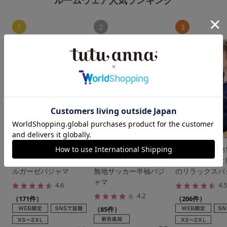
ルームウェア人気ランキング
1
2
3
【新色追加】綿100％
[とにかくさらっと涼し
【新色追加】綿1
ふんわりやさしいダブ
い]綿100％ロゴ前開き
とろけるような
ルガーゼパジャマ
無地サッカー半袖パジ
のリラックスパ
ャマ
4.6
4.
4.2
（171件）
（206件）
（85件）