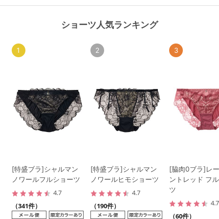
ショーツ人気ランキング
1
2
3
[特盛ブラ]シャルマン
[特盛ブラ]シャルマン
[脇肉0ブラ]レ
ノワールフルショーツ
ノワールヒモショーツ
ントレッド フ
ツ
4.7
4.7
4.
（341件）
（190件）
（60件）