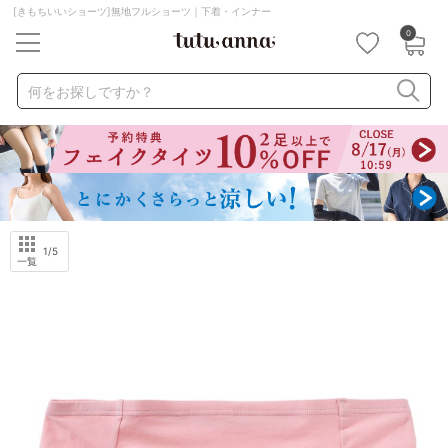
[きもちいいショーツ]無地フルショーツ｜下着・インナー
0
キーワード・品番から探す
検索を閉じる
何をお探しですか？
ナイトブラ
ノンワイヤー
特盛ブラ
チューブトップ
折り畳み
パジャマ
ストッキング
キャミソール
ルームウェア
育乳ブラ
アームカバー
1
/5
一覧
カテゴリから探す
レッグウェア
下着
ルームウェア
ライフスタイル
メンズ
キッズ