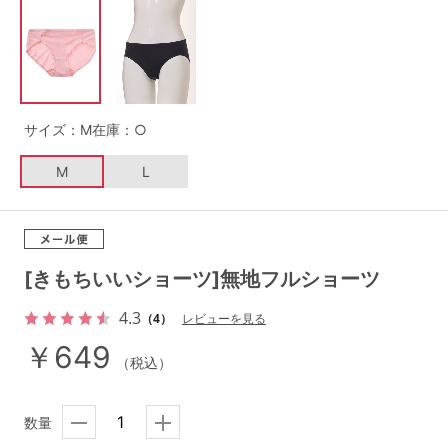
G65
G70
G75
～999円
1,000～1,999円
H70
H75
2,000～2,999円
3,000～3,999円
SS
S
M
サイズ：M
在庫：○
L
LL
3L
4,000円～
3足￥1,188靴下
M
L
S-AB
S-CD
S-EF
セールアイテムから探す
M-AB
M-CD
M-EF
セールアイテム
L-AB
L-CD
L-EF
[きもちいいショーツ]無地フルショーツ
その他から探す
LL-EF
4.3
（4）
レビューを見る
お気に入り
￥649
（税込）
サイズの表示を閉じる
新着アイテム
数量