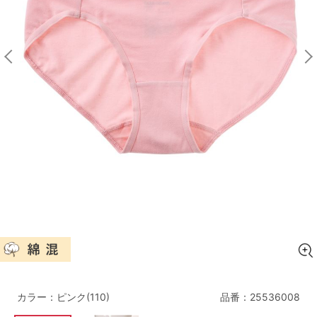
マタニティ
ギフトラッピング
SALE
サイズからブラを探す
A60
A65
A70
A75
B65
B70
B75
B80
C65
C70
C75
C80
C85
D65
D70
D75
D80
D85
すべてのサイズを表示する
E65
E70
E75
E80
E85
F65
F70
F75
F80
カラー：ピンク(110)
品番：
25536008
価格帯から探す