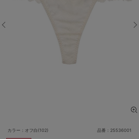
マタニティ
ギフトラッピング
SALE
サイズからブラを探す
A60
A65
A70
A75
B65
B70
B75
B80
C65
C70
C75
C80
C85
D65
D70
D75
D80
D85
すべてのサイズを表示する
E65
E70
E75
E80
E85
F65
F70
F75
F80
カラー：オフ白(102)
品番：
25536001
価格帯から探す