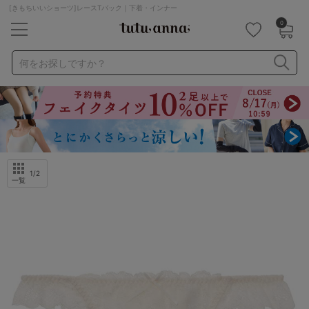
[きもちいいショーツ]レースTバック｜下着・インナー
0
キーワード・品番から探す
検索を閉じる
何をお探しですか？
ナイトブラ
ノンワイヤー
特盛ブラ
チューブトップ
折り畳み
パジャマ
ストッキング
キャミソール
ルームウェア
育乳ブラ
アームカバー
1
/2
一覧
カテゴリから探す
レッグウェア
下着
ルームウェア
ライフスタイル
メンズ
キッズ