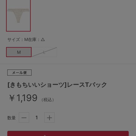
G65
G70
G75
～999円
1,000～1,999円
H70
H75
2,000～2,999円
3,000～3,999円
SS
S
M
サイズ：M
在庫：△
L
LL
3L
4,000円～
3足￥1,188靴下
M
L
S-AB
S-CD
S-EF
セールアイテムから探す
M-AB
M-CD
M-EF
セールアイテム
L-AB
L-CD
L-EF
[きもちいいショーツ]レースTバック
その他から探す
￥1,199
LL-EF
（税込）
お気に入り
サイズの表示を閉じる
数量
新着アイテム