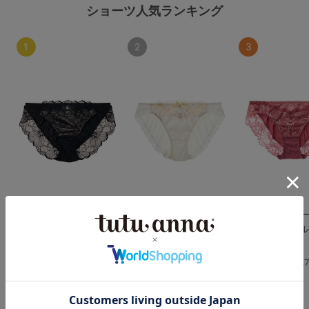
ショーツ人気ランキング
1
2
3
[特盛ブラ]シャルマン
[育乳ブラ]ネオアドア
[脇肉0ブラ]レ
ノワールフルショーツ
ステラフルショーツ
ントレッド フ
ツ
4.7
4.7
4.
（341件）
（117件）
（60件）
￥1,078
￥1,430
(税込)
(税込)