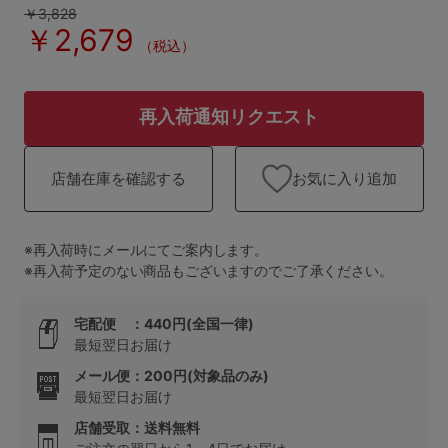
ランキング
￥3,828
￥2,679
（税込）
高評価レビューアイテム
WEB限定アイテム
再入荷通知リクエスト
特集ページ
お気に入り追加
店舗在庫を確認する
検索を閉じる
※再入荷時にメールにてご案内します。
※再入荷予定のない商品もございますのでご了承ください。
宅配便 ：440円(全国一律)
最短翌日お届け
メール便：200円(対象品のみ)
最短翌日お届け
店舗受取：送料無料