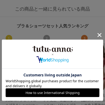
この商品と一緒に見られている商品
ブラ＆ショーツセット人気ランキング
1
2
3
[運命のブラ]シリーズ
[特盛ブラ]チュチュア
【WEB限定色
人気No.1 ジェマリエー
ンナ史上一番盛れる シ
[脇肉0ブラ]チ
ルブラ＆ショーツセッ
ャルマンノワールブラ
ンナ史上最強の