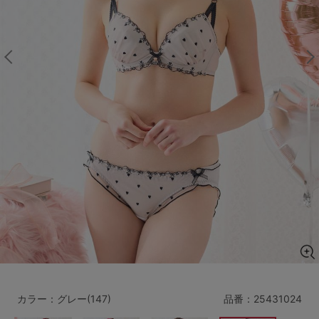
マタニティ
ギフトラッピング
SALE
サイズからブラを探す
A60
A65
A70
A75
B65
B70
B75
B80
C65
C70
C75
C80
C85
D65
D70
D75
D80
D85
すべてのサイズを表示する
E65
E70
E75
E80
E85
F65
F70
F75
F80
カラー：グレー(147)
品番：
25431024
価格帯から探す