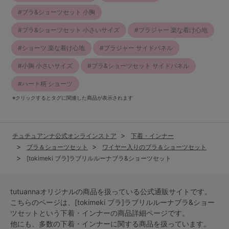
ブラ&ショーツセット 小胸
ブラ&ショーツセット 小さいサイズ
ブラジャー 楽な着け心地
ショーツ 楽な着け心地
ブラジャー サイドパネル
小胸 小さいサイズ
ブラ&ショーツセット サイドパネル
ハート柄 ショーツ
※クリックするとタグに関連した商品が表示されます
チュチュアンナ公式オンラインストア
下着・インナー
ブラ＆ショーツセット
ワイヤー入りのブラ＆ショーツセット
[tokimeki ブラ]ラブリルルーナブラ&ショーツセット
tutuannaオリジナルの商品を扱っている公式通販サイトです。
こちらのページは、[tokimeki ブラ]ラブリルルーナブラ&ショー
ツセットという
下着・インナー
の商品詳細ページです。
他にも、多数の
下着・インナー
に関する商品を扱っています。