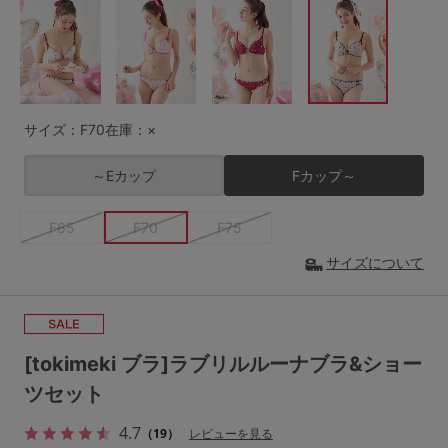
G65
G70
G75
～999円
1,000～1,999円
H70
H75
2,000～2,999円
3,000～3,999円
SS
S
M
サイズ：F70
在庫：×
L
LL
3L
4,000円～
3足￥1,188靴下
～Eカップ
Fカップ～
S-AB
S-CD
S-EF
セールアイテムから探す
F65
F70
F75
M-AB
M-CD
M-EF
セールアイテム
サイズについて
L-AB
L-CD
L-EF
その他から探す
LL-EF
お気に入り
[tokimeki ブラ]ラブリルルーナブラ&ショー
サイズの表示を閉じる
ツセット
新着アイテム
4.7
（19）
レビューを見る