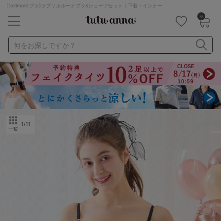
[tokimeki ブラ]ラブリルルーナブラ&ショーツセット｜下着・インナー
0
キーワード・品番から探す
検索を閉じる
何をお探しですか？
ナイトブラ
ノンワイヤー
特盛ブラ
チューブトップ
折り畳み
パジャマ
ストッキング
キャミソール
ルームウェア
育乳ブラ
アームカバー
1
/11
一覧
カテゴリから探す
レッグウェア
下着
ルームウェア
ライフスタイル
メンズ
キッズ