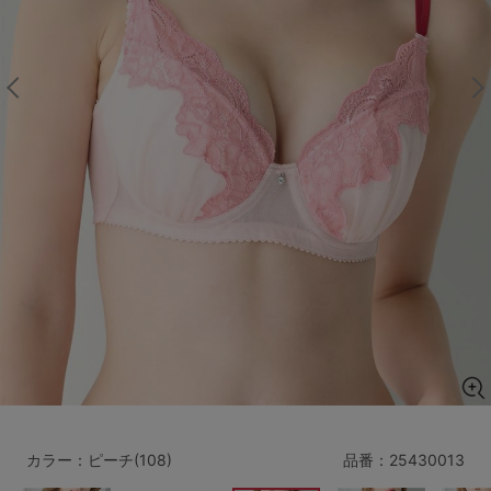
マタニティ
ギフトラッピング
SALE
サイズからブラを探す
A60
A65
A70
A75
B65
B70
B75
B80
C65
C70
C75
C80
C85
D65
D70
D75
D80
D85
すべてのサイズを表示する
E65
E70
E75
E80
E85
F65
F70
F75
F80
カラー：ピーチ(108)
品番：
25430013
価格帯から探す