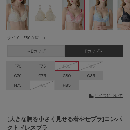
G65
G70
G75
～999円
1,000～1,999円
H70
H75
2,000～2,999円
3,000～3,999円
SS
S
M
サイズ：F80
在庫：×
L
LL
3L
4,000円～
3足￥1,188靴下
～Eカップ
Fカップ～
S-AB
S-CD
S-EF
セールアイテムから探す
F70
F75
F80
F85
M-AB
M-CD
M-EF
セールアイテム
G70
G75
G80
G85
L-AB
L-CD
L-EF
H75
H80
H85
その他から探す
LL-EF
サイズについて
お気に入り
サイズの表示を閉じる
新着アイテム
[大きな胸を小さく見せる着やせブラ]コンパ
クトドレスブラ