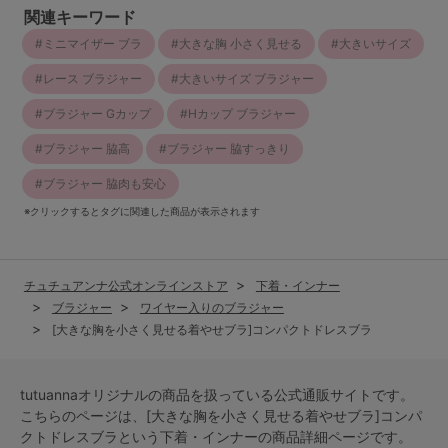
関連キーワード
ミニマイザー ブラ
大きな胸 小さく見せる
大きいサイズ
レース ブラジャー
大きいサイズ ブラジャー
ブラジャー Gカップ
Hカップ ブラジャー
ブラジャー 脇高
ブラジャー 脇すっきり
ブラジャー 脇肉も安心
※クリックするとタグに関連した商品が表示されます
チュチュアンナ公式オンラインストア
下着・インナー
ブラジャー
ワイヤー入りのブラジャー
[大きな胸を小さく見せる着やせブラ]コンパクトドレスブラ
tutuannaオリジナルの商品を扱っている公式通販サイトです。
こちらのページは、[大きな胸を小さく見せる着やせブラ]コンパ
クトドレスブラという
下着・インナー
の商品詳細ページです。