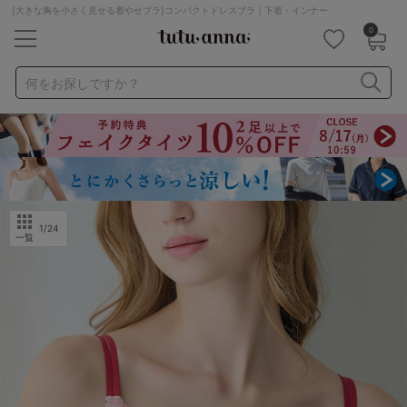
[大きな胸を小さく見せる着やせブラ]コンパクトドレスブラ｜下着・インナー
0
キーワード・品番から探す
検索を閉じる
何をお探しですか？
ナイトブラ
ノンワイヤー
特盛ブラ
チューブトップ
折り畳み
パジャマ
ストッキング
キャミソール
ルームウェア
育乳ブラ
アームカバー
1
/24
一覧
カテゴリから探す
レッグウェア
下着
ルームウェア
ライフスタイル
メンズ
キッズ