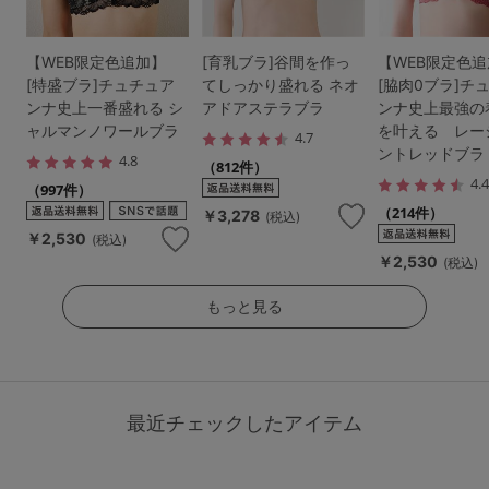
【WEB限定色追加】
[育乳ブラ]谷間を作っ
【WEB限定色
[特盛ブラ]チュチュア
てしっかり盛れる ネオ
[脇肉0ブラ]チ
ンナ史上一番盛れる シ
アドアステラブラ
ンナ史上最強の
ャルマンノワールブラ
を叶える レー
4.7
ントレッドブラ
4.8
（812件）
4.
（997件）
（214件）
￥3,278
(税込)
￥2,530
(税込)
￥2,530
(税込)
もっと見る
最近チェックしたアイテム