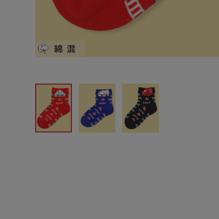
サイズからブラを探す
A60
A65
A70
A7
B65
B70
B75
B8
C65
C70
C75
C8
D65
D70
D75
D8
E65
E70
E75
E8
F65
F70
F75
F8
G65
G70
G75
H70
H75