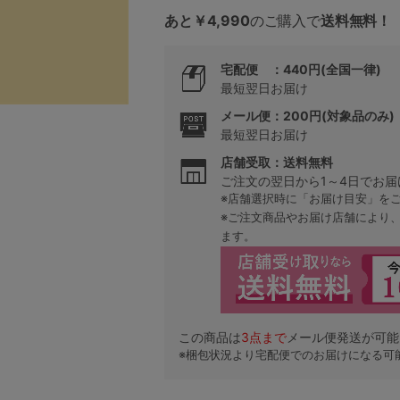
あと￥4,990
のご購入で
送料無料！
5
宅配便 ：440円(全国一律)
最短翌日お届け
0
メール便：200円(対象品のみ)
花紺
最短翌日お届け
0
C85
店舗受取：送料無料
ご注文の翌日から1～4日でお届
0
D85
※店舗選択時に「お届け目安」を
※ご注文商品やお届け店舗により
0
E85
ます。
0
この商品は
3
点まで
メール便発送が可能
※梱包状況より宅配便でのお届けになる可