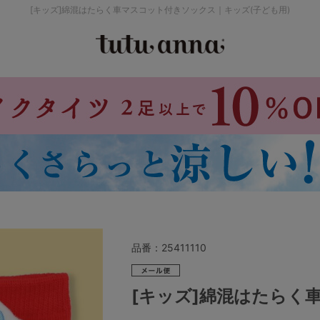
[キッズ]綿混はたらく車マスコット付きソックス｜キッズ(子ども用)
検索を閉じる
価格帯から探す
～999円
み
パジャマ
ストッキング
2,000～2,999円
4,000円～
品番：
25411110
セールアイテムから探す
[キッズ]綿混はたらく
セールアイテム