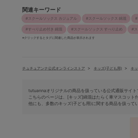
関連キーワード
スクールソックス カジュアル
スクールソックス 綿混
すべり止め付き 綿混
スクールソックス すべり止め
ス
※クリックするとタグに関連した商品が表示されます
チュチュアンナ公式オンラインストア
キッズ(子ども用)
キッ
tutuannaオリジナルの商品を扱っている公式通販サイ
こちらのページは、[キッズ]綿混はたらく車マスコット
他にも、多数の
キッズ(子ども用)
に関する商品を扱って