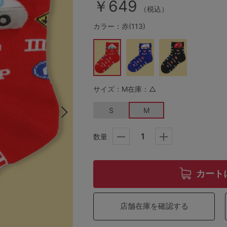
￥649
（税込）
カラー：赤(113)
その他から探す
お気に入り
サイズ：M
在庫：△
新着アイテム
S
M
ランキング
数量
高評価レビューアイテム
カート
WEB限定アイテム
店舗在庫を確認する
特集ページ