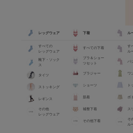
レッグウェア
下着
ル
すべての
す
すべての下着
レッグウェア
ル
ブラ＆ショー
靴下・ソック
パ
ツセット
ス
ブラジャー
ワ
タイツ
ショーツ
ト
ストッキング
肌着
ボ
レギンス
その他
補整下着
ス
レッグウェア
そ
その他下着
ル