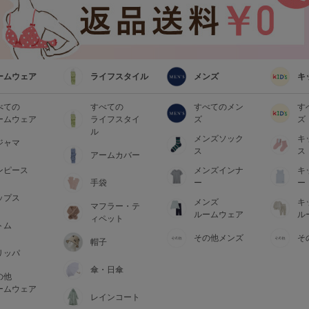
ームウェア
ライフスタイル
メンズ
キ
べての
すべての
すべてのメン
す
ームウェア
ライフスタイ
ズ
ズ
ル
メンズソック
キ
ジャマ
ス
ス
アームカバー
ンピース
メンズインナ
キ
手袋
ー
ー
ップス
メンズ
キ
マフラー・テ
ルームウェア
ル
ィペット
トム
その他メンズ
そ
帽子
リッパ
傘・日傘
の他
ームウェア
レインコート