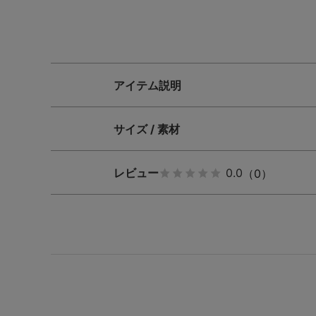
SS
S
M
L
LL
3L
S-AB
S-CD
S-EF
アイテム説明
M-AB
M-CD
M-EF
サイズ / 素材
L-AB
L-CD
L-EF
レビュー
0.0
LL-EF
（0）