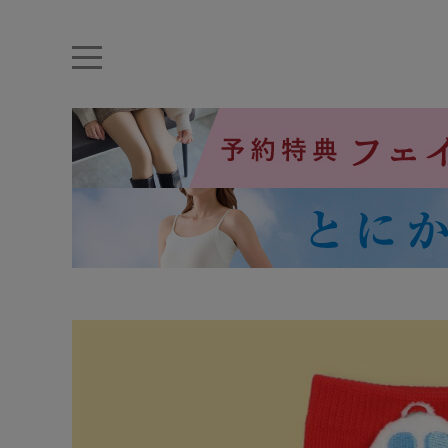
キーワード・品番から探す
ナイトブラ
ノンワイヤー
特盛ブラ
チューブトップ
折り畳
キャミソール
ルームウェア
育乳ブラ
アームカバー
カテゴリから探す
レッグウェア
下着