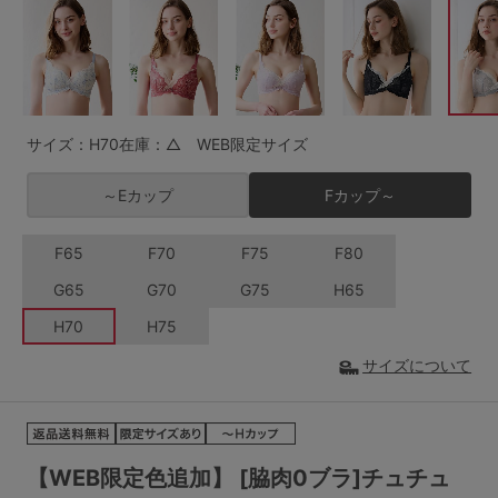
G65
G70
G75
～999円
1,000～1,999円
H70
H75
2,000～2,999円
3,000～3,999円
SS
S
M
サイズ：H70
在庫：△ WEB限定サイズ
L
LL
3L
4,000円～
3足￥1,188靴下
～Eカップ
Fカップ～
S-AB
S-CD
S-EF
セールアイテムから探す
F65
F70
F75
F80
M-AB
M-CD
M-EF
セールアイテム
G65
G70
G75
H65
L-AB
L-CD
L-EF
H70
H75
その他から探す
LL-EF
サイズについて
お気に入り
サイズの表示を閉じる
新着アイテム
【WEB限定色追加】 [脇肉0ブラ]チュチュ