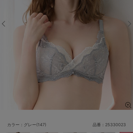
マタニティ
ギフトラッピング
SALE
サイズからブラを探す
A60
A65
A70
A75
B65
B70
B75
B80
C65
C70
C75
C80
C85
D65
D70
D75
D80
D85
すべてのサイズを表示する
E65
E70
E75
E80
E85
F65
F70
F75
F80
カラー：グレー(147)
品番：
25330023
価格帯から探す