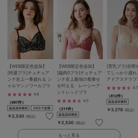
【WEB限定色追加】
【WEB限定色追加】
[育乳ブラ]谷間
[特盛ブラ]チュチュア
[脇肉0ブラ]チュチュア
てしっかり盛れ
ンナ史上一番盛れる シ
ンナ史上最強の着痩せ
アドアステラブ
ャルマンノワールブラ
を叶える レーシーア
4.
ントレッドブラ
4.8
（812件）
4.5
（997件）
（211件）
￥3,278
(税込)
￥2,530
(税込)
￥2,530
(税込)
もっと見る