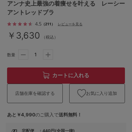
ランキング
アンナ史上最強の着痩せを叶える レーシー
アントレッドブラ
高評価レビューアイテム
4.5
（211）
レビューを見る
WEB限定アイテム
￥3,630
（税込）
特集ページ
数量
検索を閉じる
カートに入れる
お気に入り追加
店舗在庫を確認する
あと￥4,990
のご購入で
送料無料！
宅配便 ：440円(全国一律)