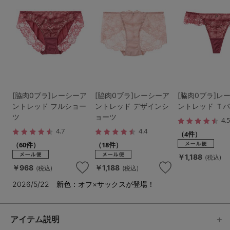
[脇肉0ブラ]レーシーア
[脇肉0ブラ]レーシーア
[脇肉0ブラ]レ
ントレッド フルショー
ントレッド デザインシ
ントレッド Ｔ
ツ
ョーツ
4.
4.7
4.4
（4件）
（60件）
（18件）
￥1,188
(税込)
￥968
￥1,188
(税込)
(税込)
2026/5/22 新色：オフ×サックスが登場！
アイテム説明