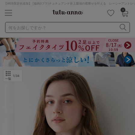
【WEB限定色追加】 [脇肉0ブラ]チュチュアンナ史上最強の着痩せを叶える レーシーアント
0
キーワード・品番から探す
検索を閉じる
何をお探しですか？
ナイトブラ
ノンワイヤー
特盛ブラ
チューブトップ
折り畳み
パジャマ
ストッキング
キャミソール
ルームウェア
育乳ブラ
アームカバー
1
/34
一覧
カテゴリから探す
レッグウェア
下着
ルームウェア
ライフスタイル
メンズ
キッズ