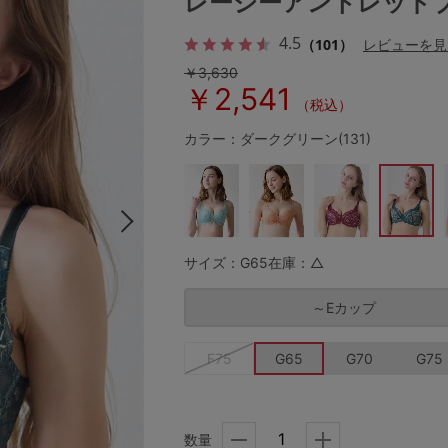
レーシーアントレッド
4.5
（101）
レビューを見
￥3,630
その他から探す
￥2,541
（税込）
お気に入り
カラー：ダークグリーン(131)
新着アイテム
ランキング
サイズ：G65
在庫：△
～Eカップ
高評価レビューアイテム
F75
G65
G70
G75
WEB限定アイテム
特集ページ
数量