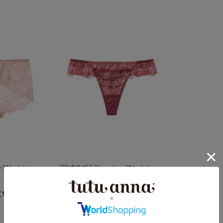
ーアントレッ
[脇肉0ブラ]レーシーアントレッ
ツ
ド Ｔバック
4.5
（18件）
（4件）
￥1,188
(税込)