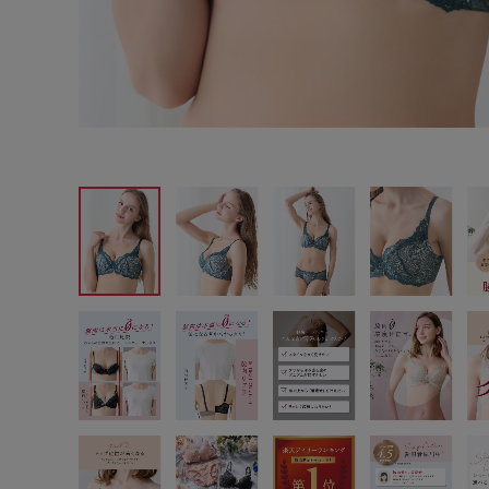
サイズからブラを探す
A60
A65
A70
A7
B65
B70
B75
B8
C65
C70
C75
C8
D65
D70
D75
D8
E65
E70
E75
E8
F65
F70
F75
F8
G65
G70
G75
H70
H75