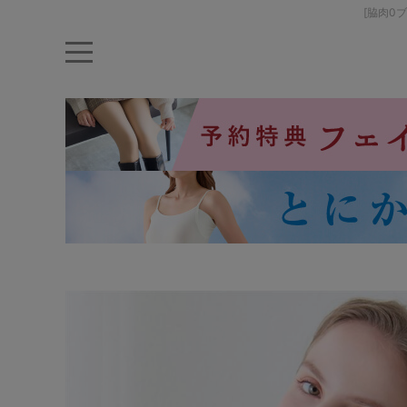
[脇肉0
キーワード・品番から探す
ナイトブラ
ノンワイヤー
特盛ブラ
チューブトップ
折り畳
キャミソール
ルームウェア
育乳ブラ
アームカバー
カテゴリから探す
レッグウェア
下着