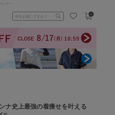
・インナー
0
何をお探しですか？
1,000～1,999円
3,000～3,999円
3足￥1,188靴下
ュアンナ史上最強の着痩せを叶える