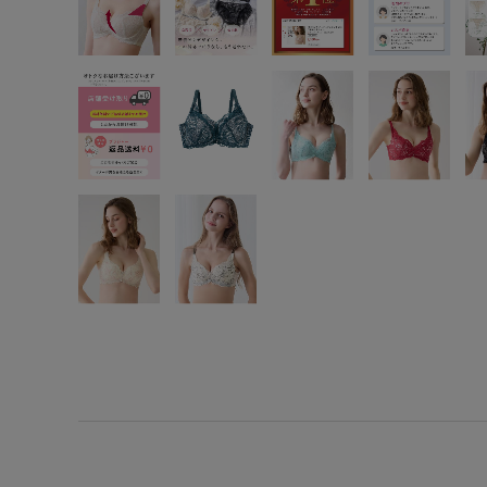
SS
S
M
L
LL
3L
S-AB
S-CD
S-EF
M-AB
M-CD
M-EF
L-AB
L-CD
L-EF
LL-EF