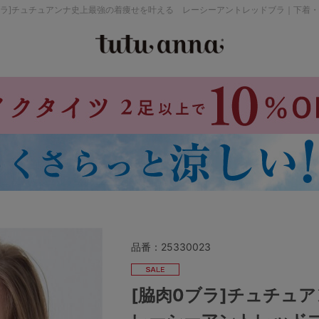
ブラ]チュチュアンナ史上最強の着痩せを叶える レーシーアントレッドブラ｜下着
検索を閉じる
価格帯から探す
～999円
み
パジャマ
ストッキング
2,000～2,999円
4,000円～
品番：
25330023
セールアイテムから探す
[脇肉0ブラ]チュチ
セールアイテム