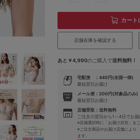
カート
5
0
店舗在庫を確認する
0
C85
あと￥4,990
のご購入で
送料無料！
0
D85
宅配便 ：440円(全国一律)
0
E85
最短翌日お届け
メール便：200円(対象品のみ)
0
最短翌日お届け
店舗受取：送料無料
ご注文の翌日から1～4日でお届
※店舗選択時に「お届け目安」を
※ご注文商品やお届け店舗により
ます。