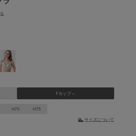
ブラ
る
Fカップ～
H70
H75
サイズについて