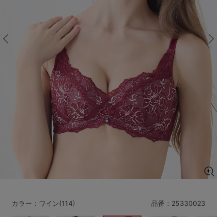
マタニティ
ギフトラッピング
SALE
サイズからブラを探す
A60
A65
A70
A75
B65
B70
B75
B80
C65
C70
C75
C80
C85
D65
D70
D75
D80
D85
すべてのサイズを表示する
E65
E70
E75
E80
E85
F65
F70
F75
F80
カラー：ワイン(114)
品番：
25330023
価格帯から探す