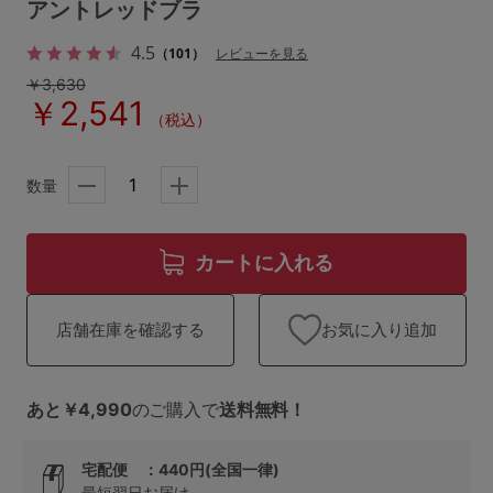
ランキング
アントレッドブラ
4.5
（101）
レビューを見る
高評価レビューアイテム
￥3,630
￥2,541
WEB限定アイテム
（税込）
特集ページ
数量
検索を閉じる
カートに入れる
お気に入り追加
店舗在庫を確認する
あと￥4,990
のご購入で
送料無料！
宅配便 ：440円(全国一律)
最短翌日お届け