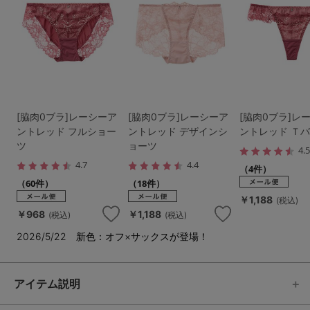
[脇肉0ブラ]レーシーア
[脇肉0ブラ]レーシーア
[脇肉0ブラ]レ
ントレッド フルショー
ントレッド デザインシ
ントレッド Ｔ
ツ
ョーツ
4.
4.7
4.4
（4件）
（60件）
（18件）
￥1,188
(税込)
￥968
￥1,188
(税込)
(税込)
2026/5/22 新色：オフ×サックスが登場！
アイテム説明