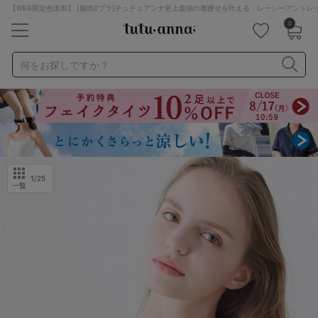
【WEB限定色追加】 [脇肉0ブラ]チュチュアンナ史上最強の着痩せを叶える レーシーアント
0
キーワード・品番から探す
検索を閉じる
何をお探しですか？
ナイトブラ
ノンワイヤー
特盛ブラ
チューブトップ
折り畳み
パジャマ
ストッキング
キャミソール
ルームウェア
育乳ブラ
アームカバー
1
/25
一覧
カテゴリから探す
レッグウェア
下着
ルームウェア
ライフスタイル
メンズ
キッズ