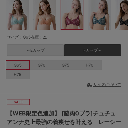
G65
G70
G75
～999円
1,000～1,999円
H70
H75
2,000～2,999円
3,000～3,999円
SS
S
M
サイズ：G65
在庫：△
L
LL
3L
4,000円～
3足￥1,188靴下
～Eカップ
Fカップ～
S-AB
S-CD
S-EF
セールアイテムから探す
G65
G70
G75
H70
M-AB
M-CD
M-EF
セールアイテム
H75
L-AB
L-CD
L-EF
その他から探す
サイズについて
LL-EF
お気に入り
サイズの表示を閉じる
【WEB限定色追加】 [脇肉0ブラ]チュチュ
新着アイテム
アンナ史上最強の着痩せを叶える レーシー