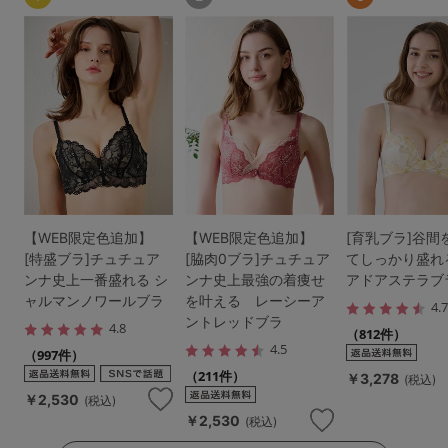
【WEB限定色追加】
【WEB限定色追加】
[育乳ブラ]谷間
[特盛ブラ]チュチュア
[脇肉0ブラ]チュチュア
てしっかり盛れ
ンナ史上一番盛れる シ
ンナ史上最強の着痩せ
アドアステラブ
ャルマンノワールブラ
を叶える レーシーア
4.
ントレッドブラ
4.8
（812件）
4.5
（997件）
（211件）
￥3,278
(税込)
￥2,530
(税込)
￥2,530
(税込)