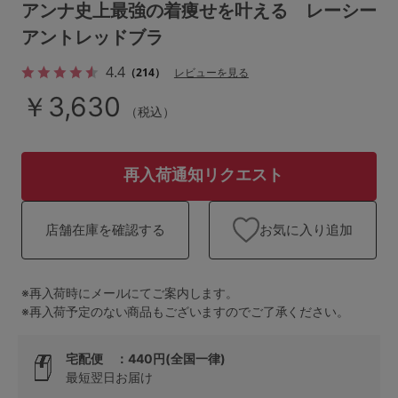
ランキング
アンナ史上最強の着痩せを叶える レーシー
アントレッドブラ
高評価レビューアイテム
4.4
（214）
レビューを見る
WEB限定アイテム
￥3,630
（税込）
特集ページ
再入荷通知リクエスト
検索を閉じる
お気に入り追加
店舗在庫を確認する
※再入荷時にメールにてご案内します。
※再入荷予定のない商品もございますのでご了承ください。
宅配便 ：440円(全国一律)
最短翌日お届け