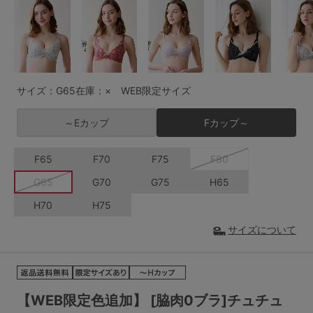
G65
G70
G75
～999円
1,000～1,999円
H70
H75
2,000～2,999円
3,000～3,999円
SS
S
M
サイズ：G65
在庫：× WEB限定サイズ
L
LL
3L
4,000円～
3足￥1,188靴下
～Eカップ
Fカップ～
S-AB
S-CD
S-EF
セールアイテムから探す
F65
F70
F75
F80
M-AB
M-CD
M-EF
セールアイテム
G65
G70
G75
H65
L-AB
L-CD
L-EF
H70
H75
その他から探す
LL-EF
サイズについて
お気に入り
サイズの表示を閉じる
新着アイテム
【WEB限定色追加】 [脇肉0ブラ]チュチュ