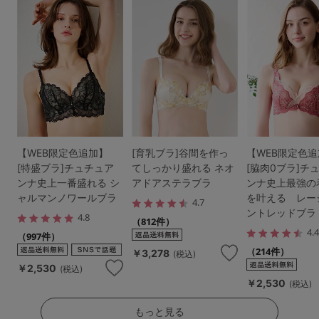
【WEB限定色追加】
[育乳ブラ]谷間を作っ
【WEB限定色
[特盛ブラ]チュチュア
てしっかり盛れる ネオ
[脇肉0ブラ]チ
ンナ史上一番盛れる シ
アドアステラブラ
ンナ史上最強の
ャルマンノワールブラ
を叶える レー
4.7
ントレッドブラ
4.8
（812件）
4.
（997件）
（214件）
￥3,278
(税込)
￥2,530
(税込)
￥2,530
(税込)
もっと見る