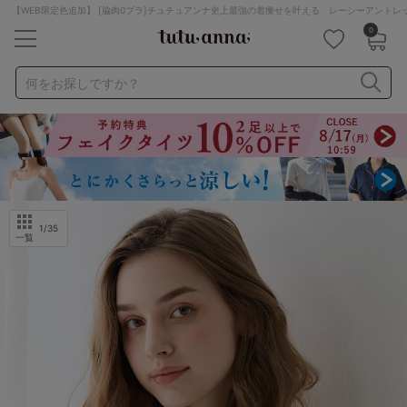
【WEB限定色追加】 [脇肉0ブラ]チュチュアンナ史上最強の着痩せを叶える レーシーアント
0
キーワード・品番から探す
検索を閉じる
何をお探しですか？
ナイトブラ
ノンワイヤー
特盛ブラ
チューブトップ
折り畳み
パジャマ
ストッキング
キャミソール
ルームウェア
育乳ブラ
アームカバー
1
/35
一覧
カテゴリから探す
レッグウェア
下着
ルームウェア
ライフスタイル
メンズ
キッズ