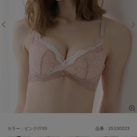
マタニティ
ギフトラッピング
SALE
サイズからブラを探す
A60
A65
A70
A75
B65
B70
B75
B80
C65
C70
C75
C80
C85
D65
D70
D75
D80
D85
すべてのサイズを表示する
E65
E70
E75
E80
E85
F65
F70
F75
F80
カラー：ピンク(110)
品番：
25330023
価格帯から探す