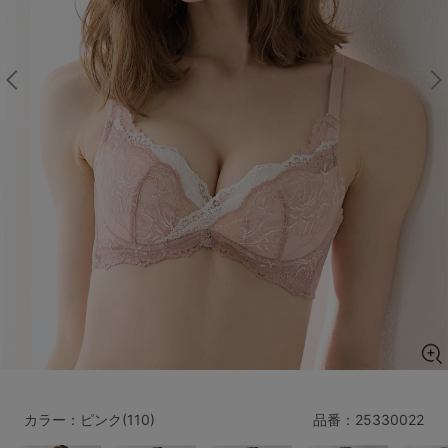
マタニティ
ギフトラッピング
SALE
サイズからブラを探す
A60
A65
A70
A75
B65
B70
B75
B80
C65
C70
C75
C80
C85
D65
D70
D75
D80
D85
すべてのサイズを表示する
E65
E70
E75
E80
E85
F65
F70
F75
F80
カラー：ピンク(110)
品番：
25330022
価格帯から探す