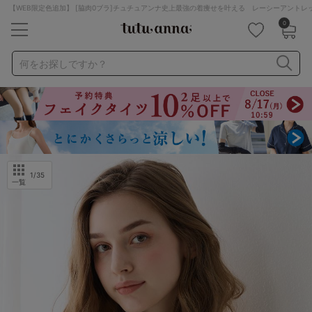
【WEB限定色追加】 [脇肉0ブラ]チュチュアンナ史上最強の着痩せを叶える レーシーアント
0
キーワード・品番から探す
検索を閉じる
何をお探しですか？
ナイトブラ
ノンワイヤー
特盛ブラ
チューブトップ
折り畳み
パジャマ
ストッキング
キャミソール
ルームウェア
育乳ブラ
アームカバー
1
/35
一覧
カテゴリから探す
レッグウェア
下着
ルームウェア
ライフスタイル
メンズ
キッズ