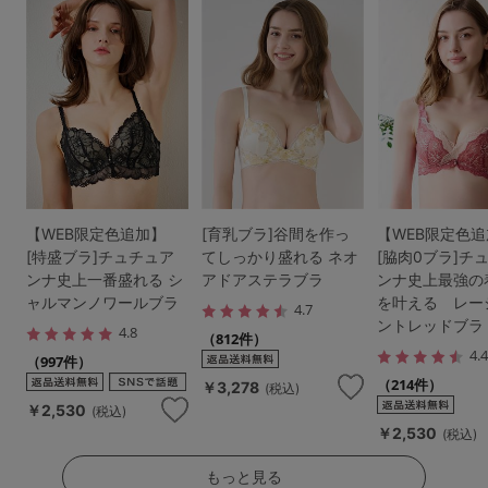
【WEB限定色追加】
[育乳ブラ]谷間を作っ
【WEB限定色
[特盛ブラ]チュチュア
てしっかり盛れる ネオ
[脇肉0ブラ]チ
ンナ史上一番盛れる シ
アドアステラブラ
ンナ史上最強の
ャルマンノワールブラ
を叶える レー
4.7
ントレッドブラ
4.8
（812件）
4.
（997件）
（214件）
￥3,278
(税込)
￥2,530
(税込)
￥2,530
(税込)
もっと見る