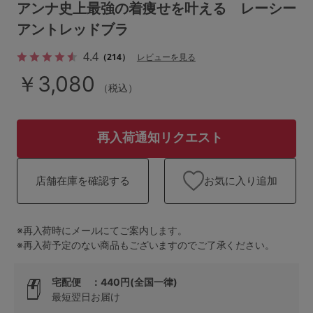
ランキング
アンナ史上最強の着痩せを叶える レーシー
アントレッドブラ
高評価レビューアイテム
4.4
（214）
レビューを見る
WEB限定アイテム
￥3,080
（税込）
特集ページ
再入荷通知リクエスト
検索を閉じる
お気に入り追加
店舗在庫を確認する
※再入荷時にメールにてご案内します。
※再入荷予定のない商品もございますのでご了承ください。
宅配便 ：440円(全国一律)
最短翌日お届け