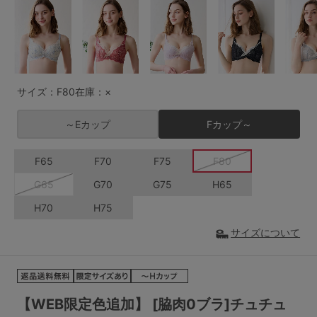
G65
G70
G75
～999円
1,000～1,999円
H70
H75
2,000～2,999円
3,000～3,999円
SS
S
M
サイズ：F80
在庫：×
L
LL
3L
4,000円～
3足￥1,188靴下
～Eカップ
Fカップ～
S-AB
S-CD
S-EF
セールアイテムから探す
F65
F70
F75
F80
M-AB
M-CD
M-EF
セールアイテム
G65
G70
G75
H65
L-AB
L-CD
L-EF
H70
H75
その他から探す
LL-EF
サイズについて
お気に入り
サイズの表示を閉じる
新着アイテム
【WEB限定色追加】 [脇肉0ブラ]チュチュ