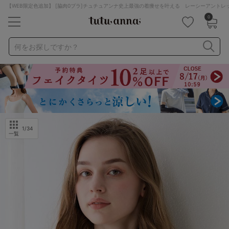
【WEB限定色追加】 [脇肉0ブラ]チュチュアンナ史上最強の着痩せを叶える レーシーアント
0
キーワード・品番から探す
検索を閉じる
何をお探しですか？
ナイトブラ
ノンワイヤー
特盛ブラ
チューブトップ
折り畳み
パジャマ
ストッキング
キャミソール
ルームウェア
育乳ブラ
アームカバー
1
/34
一覧
カテゴリから探す
レッグウェア
下着
ルームウェア
ライフスタイル
メンズ
キッズ