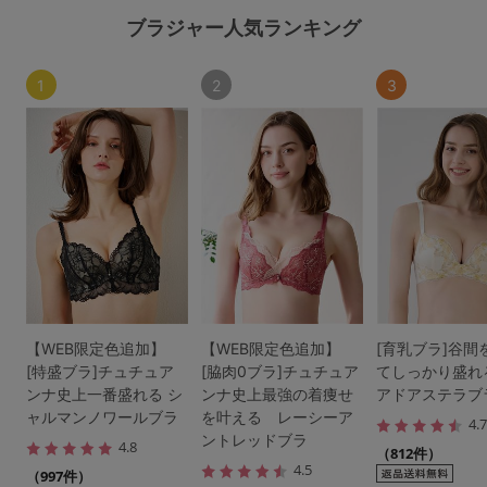
ブラジャー人気ランキング
1
2
3
【WEB限定色追加】
【WEB限定色追加】
[育乳ブラ]谷間
[特盛ブラ]チュチュア
[脇肉0ブラ]チュチュア
てしっかり盛れ
ンナ史上一番盛れる シ
ンナ史上最強の着痩せ
アドアステラブ
ャルマンノワールブラ
を叶える レーシーア
4.
ントレッドブラ
4.8
（812件）
4.5
（997件）