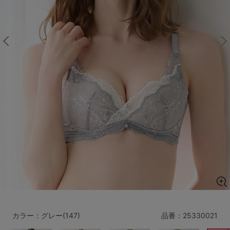
マタニティ
ギフトラッピング
SALE
サイズからブラを探す
A60
A65
A70
A75
B65
B70
B75
B80
C65
C70
C75
C80
C85
D65
D70
D75
D80
D85
すべてのサイズを表示する
E65
E70
E75
E80
E85
F65
F70
F75
F80
カラー：グレー(147)
品番：
25330021
価格帯から探す