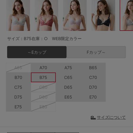
G65
G70
G75
～999円
1,000～1,999円
H70
H75
2,000～2,999円
3,000～3,999円
SS
S
M
サイズ：B75
在庫：○ WEB限定カラー
L
LL
3L
4,000円～
3足￥1,188靴下
～Eカップ
Fカップ～
S-AB
S-CD
S-EF
セールアイテムから探す
A65
A70
A75
B65
M-AB
M-CD
M-EF
セールアイテム
B70
B75
C65
C70
L-AB
L-CD
L-EF
C75
C80
D65
D70
その他から探す
LL-EF
D75
D80
E65
E70
お気に入り
E75
E80
サイズの表示を閉じる
サイズについて
新着アイテム