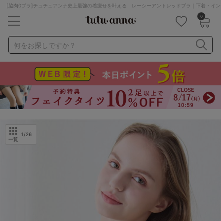
[脇肉0ブラ]チュチュアンナ史上最強の着痩せを叶える レーシーアントレッドブラ｜下着・イン
0
キーワード・品番から探す
検索を閉じる
何をお探しですか？
ナイトブラ
ノンワイヤー
特盛ブラ
チューブトップ
折り畳み
パジャマ
ストッキング
キャミソール
ルームウェア
育乳ブラ
アームカバー
1
/26
一覧
カテゴリから探す
レッグウェア
下着
ルームウェア
ライフスタイル
メンズ
キッズ