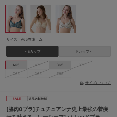
G65
G70
G75
～999円
1,000～1,999円
H70
H75
2,000～2,999円
3,000～3,999円
SS
S
M
L
LL
3L
4,000円～
3足￥1,188靴下
サイズ：A65
在庫：△
S-AB
S-CD
S-EF
セールアイテムから探す
～Eカップ
Fカップ～
M-AB
M-CD
M-EF
セールアイテム
A65
A75
B65
B75
L-AB
L-CD
L-EF
C65
D65
E65
その他から探す
LL-EF
サイズについて
お気に入り
サイズの表示を閉じる
新着アイテム
[脇肉0ブラ]チュチュアンナ史上最強の着痩