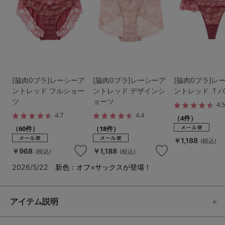
[脇肉0ブラ]レーシーア
[脇肉0ブラ]レーシーア
[脇肉0ブラ]レ
ントレッド フルショー
ントレッド デザインシ
ントレッド Ｔ
ツ
ョーツ
4.
4.7
4.4
（4件）
（60件）
（18件）
￥1,188
(税込)
￥968
￥1,188
(税込)
(税込)
2026/5/22 新色：オフ×サックスが登場！
アイテム説明