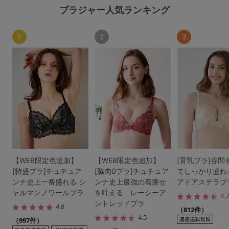
ブラジャー人気ランキング
1
2
3
【WEB限定色追加】
【WEB限定色追加】
[育乳ブラ]谷間
[特盛ブラ]チュチュア
[脇肉0ブラ]チュチュア
てしっかり盛れ
ンナ史上一番盛れる シ
ンナ史上最強の着痩せ
アドアステラブ
ャルマンノワールブラ
を叶える レーシーア
4.
ントレッドブラ
4.8
（812件）
4.5
（997件）