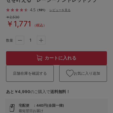
せを叶える レーシーアントレッドブラ
ランキング
4.5
（101）
レビューを見る
高評価レビューアイテム
￥2,530
￥1,771
（税込）
WEB限定アイテム
特集ページ
数量
カートに入れる
検索を閉じる
お気に入り追加
店舗在庫を確認する
あと￥4,990
のご購入で
送料無料！
宅配便 ：440円(全国一律)
最短翌日お届け