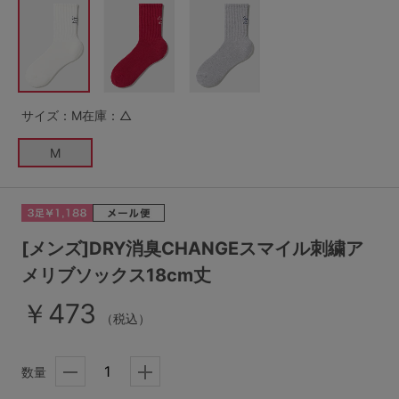
G65
G70
G75
～999円
1,000～1,999円
H70
H75
2,000～2,999円
3,000～3,999円
SS
S
M
サイズ：M
在庫：△
L
LL
3L
4,000円～
3足￥1,188靴下
M
S-AB
S-CD
S-EF
セールアイテムから探す
M-AB
M-CD
M-EF
セールアイテム
L-AB
L-CD
L-EF
[メンズ]DRY消臭CHANGEスマイル刺繍ア
その他から探す
メリブソックス18cm丈
LL-EF
￥473
お気に入り
（税込）
サイズの表示を閉じる
新着アイテム
数量