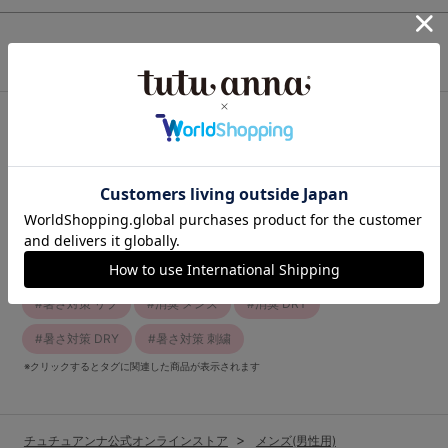
この商品と一緒に見られている商品
最近チェックしたアイテム
関連キーワード
暑さ対策 夏のおでかけ
暑さ対策 汗ばむ季節も快適
暑さ対策 消臭
メンズ 暑さ対策
アウトドア 暑さ対策
暑さ対策 リブ
消臭 メンズ
消臭 DRY
暑さ対策 DRY
暑さ対策 刺繍
※クリックするとタグに関連した商品が表示されます
チュチュアンナ公式オンラインストア
メンズ(男性用)