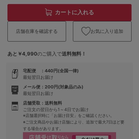
ランキング
カートに入れる
高評価レビューアイテム
お気に入り追加
店舗在庫を確認する
WEB限定アイテム
特集ページ
あと￥4,990
のご購入で
送料無料！
宅配便 ：440円(全国一律)
検索を閉じる
最短翌日お届け
メール便：200円(対象品のみ)
最短翌日お届け
店舗受取：送料無料
ご注文の翌日から1～4日でお届け
※店舗選択時に「お届け目安」をご確認ください。
※ご注文商品やお届け店舗により、追加で最大7日ほど要
する場合があります。