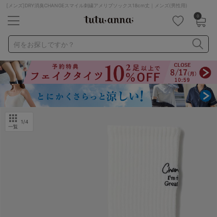
[メンズ]DRY消臭CHANGEスマイル刺繍アメリブソックス18cm丈｜メンズ(男性用)
0
キーワード・品番から探す
検索を閉じる
何をお探しですか？
ナイトブラ
ノンワイヤー
特盛ブラ
チューブトップ
折り畳み
パジャマ
ストッキング
キャミソール
ルームウェア
育乳ブラ
アームカバー
1
/4
一覧
カテゴリから探す
レッグウェア
下着
ルームウェア
ライフスタイル
メンズ
キッズ