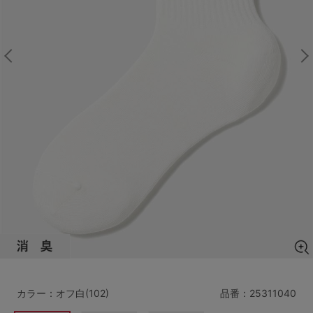
マタニティ
ギフトラッピング
SALE
サイズからブラを探す
A60
A65
A70
A75
B65
B70
B75
B80
C65
C70
C75
C80
C85
D65
D70
D75
D80
D85
すべてのサイズを表示する
E65
E70
E75
E80
E85
F65
F70
F75
F80
カラー：オフ白(102)
品番：
25311040
価格帯から探す