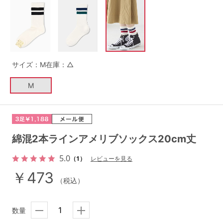
G65
G70
G75
～999円
1,000～1,999円
H70
H75
2,000～2,999円
3,000～3,999円
SS
S
M
サイズ：M
在庫：△
L
LL
3L
4,000円～
3足￥1,188靴下
M
S-AB
S-CD
S-EF
セールアイテムから探す
M-AB
M-CD
M-EF
セールアイテム
L-AB
L-CD
L-EF
綿混2本ラインアメリブソックス20cm丈
その他から探す
LL-EF
5.0
（1）
レビューを見る
お気に入り
￥473
（税込）
サイズの表示を閉じる
新着アイテム
数量