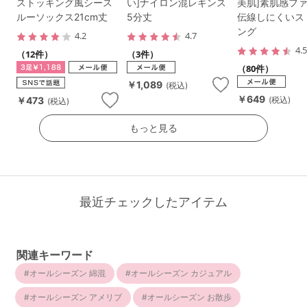
ストッキング風シース
い]ナイロン混レギンス
美肌]素肌感フ
ルーソックス21cm丈
5分丈
伝線しにくいス
ング
4.2
4.7
4.
（12件）
（3件）
（80件）
￥1,089
(税込)
￥649
￥473
(税込)
(税込)
もっと見る
最近チェックしたアイテム
関連キーワード
オールシーズン 綿混
オールシーズン カジュアル
オールシーズン アメリブ
オールシーズン お散歩