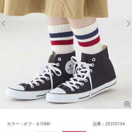
マタニティ
ギフトラッピング
SALE
サイズからブラを探す
A60
A65
A70
A75
B65
B70
B75
B80
C65
C70
C75
C80
C85
D65
D70
D75
D80
D85
すべてのサイズを表示する
E65
E70
E75
E80
E85
F65
F70
F75
F80
カラー：オフ－Ｂ(188)
品番：
25310134
価格帯から探す