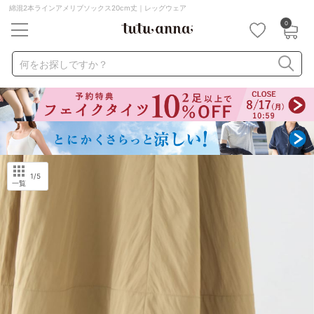
綿混2本ラインアメリブソックス20cm丈｜レッグウェア
0
キーワード・品番から探す
検索を閉じる
何をお探しですか？
ナイトブラ
ノンワイヤー
特盛ブラ
チューブトップ
折り畳み
パジャマ
ストッキング
キャミソール
ルームウェア
育乳ブラ
アームカバー
1
/5
一覧
カテゴリから探す
レッグウェア
下着
ルームウェア
ライフスタイル
メンズ
キッズ