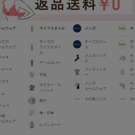
ームウェア
ライフスタイル
メンズ
キ
べての
すべての
すべてのメン
す
ームウェア
ライフスタイ
ズ
ズ
ル
メンズソック
キ
ジャマ
ス
ス
アームカバー
ンピース
メンズインナ
キ
手袋
ー
ー
ップス
メンズ
キ
マフラー・テ
ルームウェア
ル
ィペット
トム
その他メンズ
そ
帽子
リッパ
傘・日傘
の他
ームウェア
レインコート