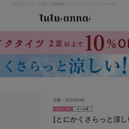
[とにかくさらっと涼しい]平無地くるぶしソックス｜レッグウェア
検索を閉じる
価格帯から探す
～999円
み
パジャマ
ストッキング
2,000～2,999円
4,000円～
品番：
25210449
セールアイテムから探す
[とにかくさらっと涼し
セールアイテム