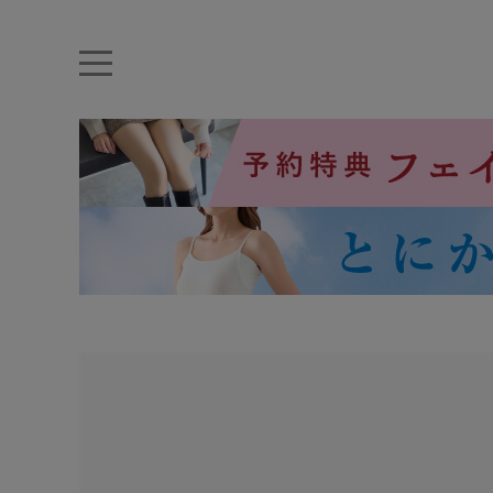
キーワード・品番から探す
ナイトブラ
ノンワイヤー
特盛ブラ
チューブトップ
折り畳
キャミソール
ルームウェア
育乳ブラ
アームカバー
カテゴリから探す
レッグウェア
下着