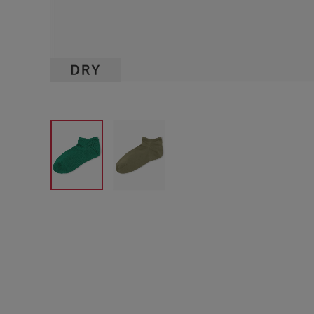
サイズからブラを探す
A60
A65
A70
A7
B65
B70
B75
B8
C65
C70
C75
C8
D65
D70
D75
D8
E65
E70
E75
E8
F65
F70
F75
F8
G65
G70
G75
H70
H75