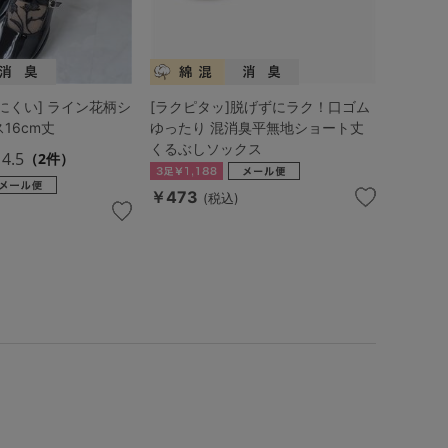
にくい] ライン花柄シ
[ラクピタッ]脱げずにラク！口ゴム
16cm丈
ゆったり 混消臭平無地ショート丈
くるぶしソックス
4.5
（2件）
￥473
(税込)