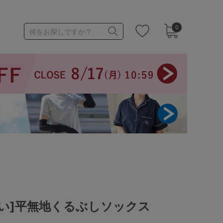
0
何をお探しですか？
1,000～1,999円
3,000～3,999円
3足￥1,188靴下
い]平無地くるぶしソックス