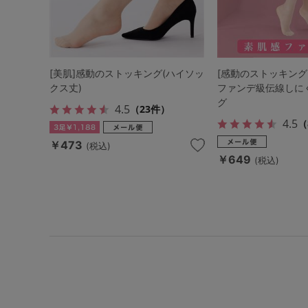
[美肌]感動のストッキング(ハイソッ
[感動のストッキング
クス丈)
ファンデ級伝線しに
グ
4.5
（23件）
4.5
（
￥473
(税込)
￥649
(税込)