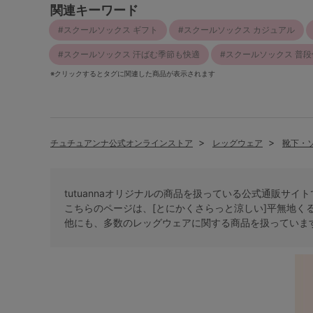
関連キーワード
スクールソックス ギフト
スクールソックス カジュアル
スクールソックス 汗ばむ季節も快適
スクールソックス 普段
※クリックするとタグに関連した商品が表示されます
チュチュアンナ公式オンラインストア
レッグウェア
靴下・
tutuannaオリジナルの商品を扱っている公式通販サイ
こちらのページは、[とにかくさらっと涼しい]平無地く
他にも、多数の
レッグウェア
に関する商品を扱っていま