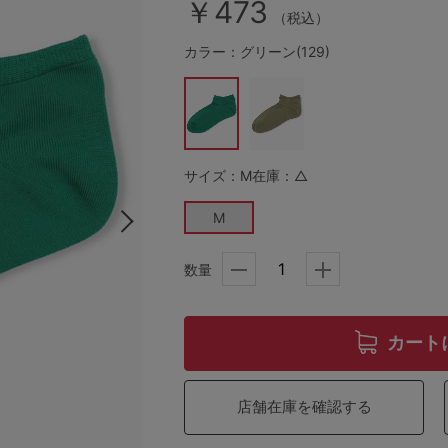
￥473
（税込）
カラー：グリーン(129)
その他から探す
お気に入り
サイズ：M
在庫：△
新着アイテム
M
ランキング
数量
高評価レビューアイテム
カート
WEB限定アイテム
店舗在庫を確認する
特集ページ