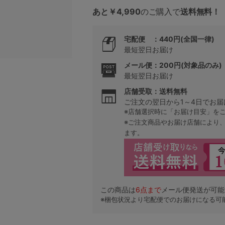
あと￥4,990
のご購入で
送料無料！
5
宅配便 ：440円(全国一律)
最短翌日お届け
0
メール便：200円(対象品のみ)
ワサビ
最短翌日お届け
0
C85
店舗受取：送料無料
ご注文の翌日から1～4日でお届
0
D85
※店舗選択時に「お届け目安」を
※ご注文商品やお届け店舗により
0
E85
ます。
0
この商品は
6
点まで
メール便発送が可能
※梱包状況より宅配便でのお届けになる可