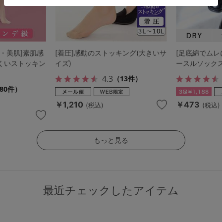
・美肌]素肌感
[着圧]感動のストッキング(大きいサ
[足底綿でムレ
くいストッキン
イズ)
ースルソックス
4.3
（13件）
80件）
￥1,210
￥473
(税込)
(税込)
もっと見る
最近チェックしたアイテム