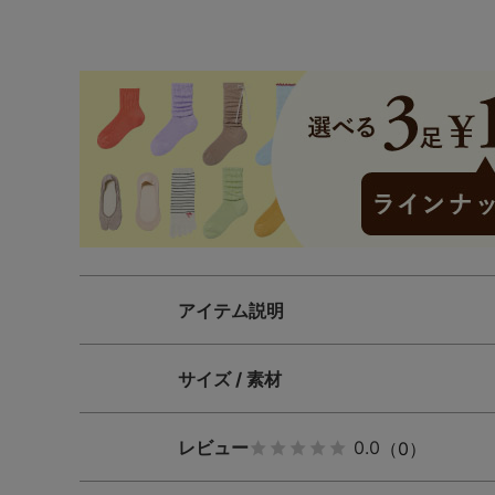
SS
S
M
L
LL
3L
S-AB
S-CD
S-EF
M-AB
M-CD
M-EF
L-AB
L-CD
L-EF
LL-EF
アイテム説明
サイズ / 素材
レビュー
0.0
（0）