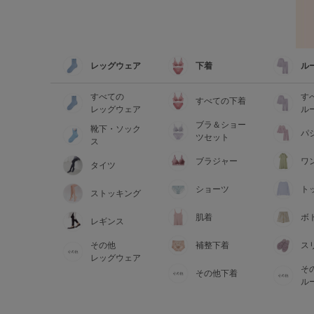
レッグウェア
下着
ル
すべての
す
すべての下着
レッグウェア
ル
ブラ＆ショー
靴下・ソック
パ
ツセット
ス
ブラジャー
ワ
タイツ
ショーツ
ト
ストッキング
肌着
ボ
レギンス
その他
補整下着
ス
レッグウェア
そ
その他下着
ル