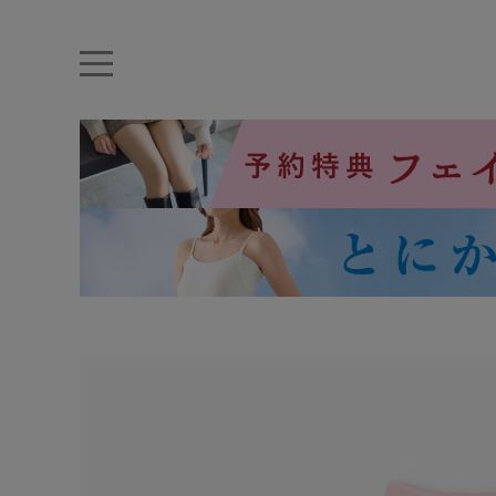
キーワード・品番から探す
ナイトブラ
ノンワイヤー
特盛ブラ
チューブトップ
折り畳
キャミソール
ルームウェア
育乳ブラ
アームカバー
カテゴリから探す
レッグウェア
下着