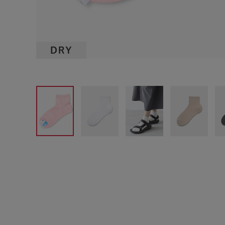
サイズからブラを探す
A60
A65
A70
A7
B65
B70
B75
B8
C65
C70
C75
C8
D65
D70
D75
D8
E65
E70
E75
E8
F65
F70
F75
F8
G65
G70
G75
H70
H75