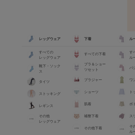
レッグウェア
下着
ル
すべての
す
すべての下着
レッグウェア
ル
ブラ＆ショー
靴下・ソック
パ
ツセット
ス
ブラジャー
ワ
タイツ
ショーツ
ト
ストッキング
肌着
ボ
レギンス
その他
補整下着
ス
レッグウェア
そ
その他下着
ル