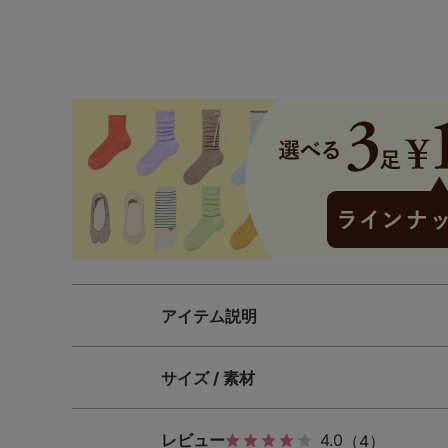
SS
S
M
L
LL
3L
S-AB
S-CD
S-EF
M-AB
M-CD
M-EF
L-AB
L-CD
L-EF
LL-EF
アイテム説明
サイズ / 素材
レビュー
4.0
（4）