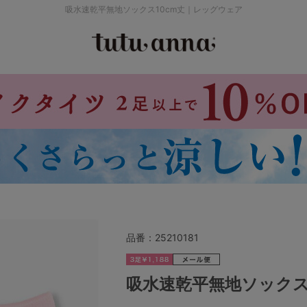
吸水速乾平無地ソックス10cm丈｜レッグウェア
検索を閉じる
価格帯から探す
～999円
み
パジャマ
ストッキング
2,000～2,999円
4,000円～
品番：
25210181
セールアイテムから探す
吸水速乾平無地ソックス
セールアイテム