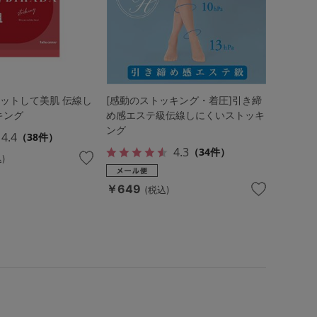
ットして美肌 伝線し
[感動のストッキング・着圧]引き締
キング
め感エステ級伝線しにくいストッキ
ング
4.4
（38件）
4.3
（34件）
)
￥649
(税込)