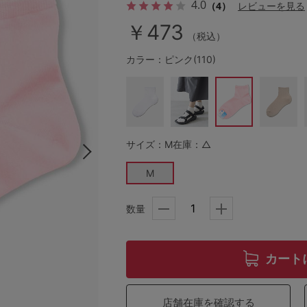
4.0
（4）
レビューを見る
￥473
（税込）
その他から探す
カラー：ピンク(110)
お気に入り
新着アイテム
サイズ：M
在庫：△
M
ランキング
数量
高評価レビューアイテム
WEB限定アイテム
カート
特集ページ
店舗在庫を確認する