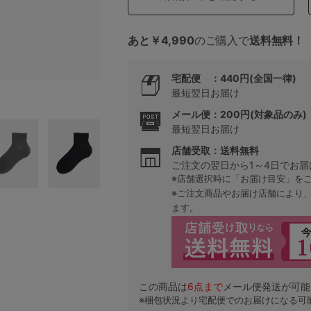
あと￥4,990
のご購入で
送料無料！
5
宅配便 ：440円(全国一律)
0
白
最短翌日お届け
0
C85
メール便：200円(対象品のみ)
最短翌日お届け
0
D85
店舗受取：送料無料
ご注文の翌日から1～4日でお届
※店舗選択時に「お届け目安」を
0
E85
※ご注文商品やお届け店舗により
ます。
0
この商品は
6
点まで
メール便発送が可能
※梱包状況より宅配便でのお届けになる可