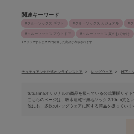
関連キーワード
クルーソックス ギフト
クルーソックス カジュアル
ク
クルーソックス アウトドア
クルーソックス 夏のおでかけ
※クリックするとタグに関連した商品が表示されます
チュチュアンナ公式オンラインストア
レッグウェア
靴下・
tutuannaオリジナルの商品を扱っている公式通販サイ
こちらのページは、吸水速乾平無地ソックス10cm丈と
他にも、多数の
レッグウェア
に関する商品を扱っていま