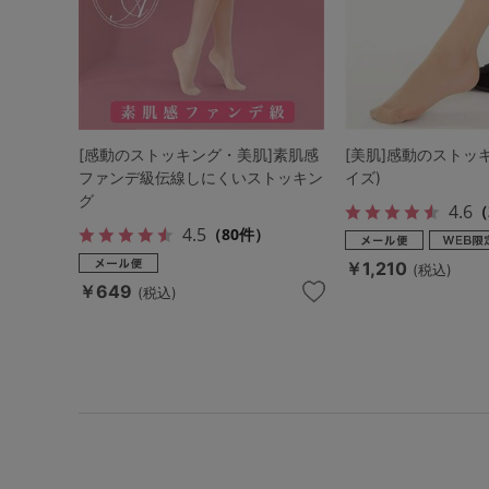
[感動のストッキング・美肌]素肌感
[美肌]感動のストッ
ファンデ級伝線しにくいストッキン
イズ)
グ
4.6
（
4.5
（80件）
￥1,210
(税込)
￥649
(税込)