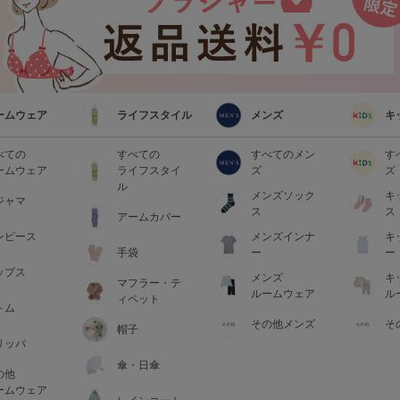
ームウェア
ライフスタイル
メンズ
キ
べての
すべての
すべてのメン
す
ームウェア
ライフスタイ
ズ
ズ
ル
メンズソック
キ
ジャマ
ス
ス
アームカバー
ンピース
メンズインナ
キ
手袋
ー
ー
ップス
メンズ
キ
マフラー・テ
ルームウェア
ル
ィペット
トム
その他メンズ
そ
帽子
リッパ
傘・日傘
の他
ームウェア