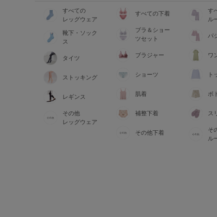
すべての
す
すべての下着
レッグウェア
ル
ブラ＆ショー
靴下・ソック
パ
ツセット
ス
ブラジャー
ワ
タイツ
ショーツ
ト
ストッキング
肌着
ボ
レギンス
その他
補整下着
ス
レッグウェア
そ
その他下着
ル