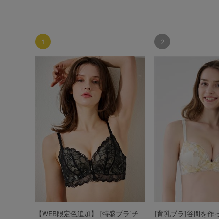
1
2
【WEB限定色追加】 [特盛ブラ]チ
[育乳ブラ]谷間を作