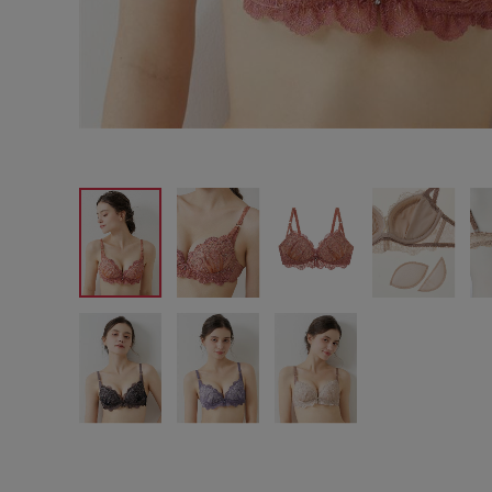
サイズからブラを探す
A60
A65
A70
A7
B65
B70
B75
B8
C65
C70
C75
C8
D65
D70
D75
D8
E65
E70
E75
E8
F65
F70
F75
F8
G65
G70
G75
H70
H75