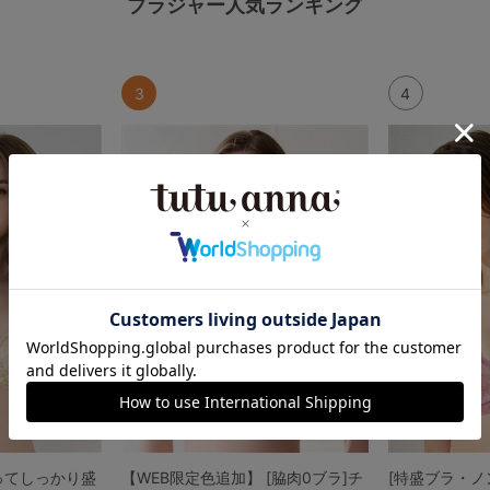
ブラジャー人気ランキング
3
4
ってしっかり盛
【WEB限定色追加】 [脇肉0ブラ]チ
[特盛ブラ・ノ