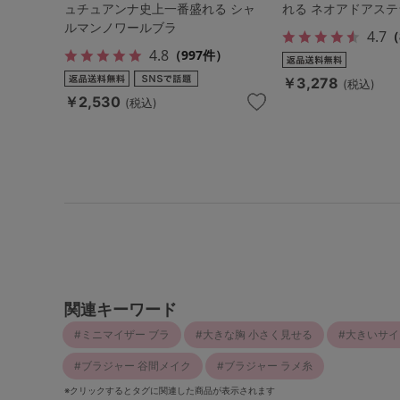
ュチュアンナ史上一番盛れる シャ
れる ネオアドアステ
ルマンノワールブラ
4.7
（
4.8
（997件）
￥3,278
(税込)
￥2,530
(税込)
関連キーワード
ミニマイザー ブラ
大きな胸 小さく見せる
大きいサイ
ブラジャー 谷間メイク
ブラジャー ラメ糸
※クリックするとタグに関連した商品が表示されます