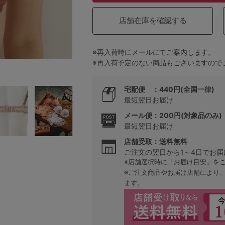
店舗在庫を確認する
5
※再入荷時にメールにてご案内します。
0
※再入荷予定のない商品もございますので
0
C85
宅配便 ：440円(全国一律)
最短翌日お届け
0
D85
メール便：200円(対象品のみ)
最短翌日お届け
0
E85
店舗受取：送料無料
ご注文の翌日から1～4日でお届
0
※店舗選択時に「お届け目安」を
※ご注文商品やお届け店舗により
ます。