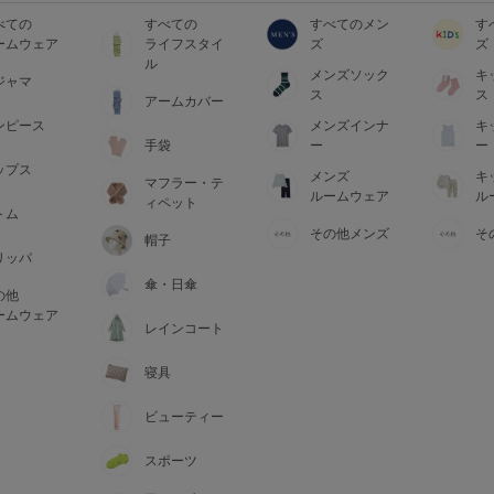
べての
すべての
すべてのメン
す
ームウェア
ライフスタイ
ズ
ズ
ル
メンズソック
キ
ジャマ
ス
ス
アームカバー
ンピース
メンズインナ
キ
手袋
ー
ー
ップス
メンズ
キ
マフラー・テ
ルームウェア
ル
ィペット
トム
その他メンズ
そ
帽子
リッパ
傘・日傘
の他
ームウェア
レインコート
寝具
ビューティー
スポーツ