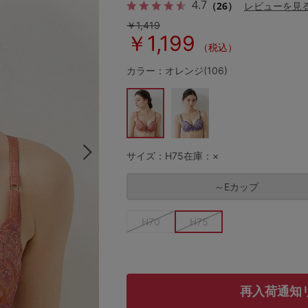
4.7
（26）
レビューを見
￥1,419
￥1,199
（税込）
その他から探す
カラー：オレンジ(106)
お気に入り
新着アイテム
サイズ：H75
在庫：×
ランキング
～Eカップ
高評価レビューアイテム
H70
H75
WEB限定アイテム
再入荷通知
特集ページ