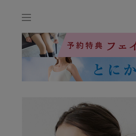
キーワード・品番から探す
ナイトブラ
ノンワイヤー
特盛ブラ
チューブトップ
折り畳
キャミソール
ルームウェア
育乳ブラ
アームカバー
カテゴリから探す
レッグウェア
下着