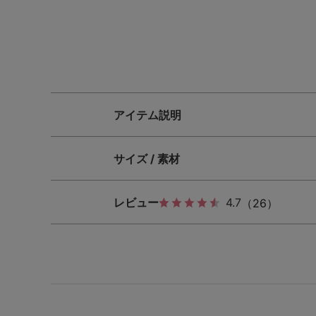
SS
S
M
L
LL
3L
S-AB
S-CD
S-EF
M-AB
M-CD
M-EF
アイテム説明
L-AB
L-CD
L-EF
サイズ / 素材
LL-EF
レビュー
4.7
（26）