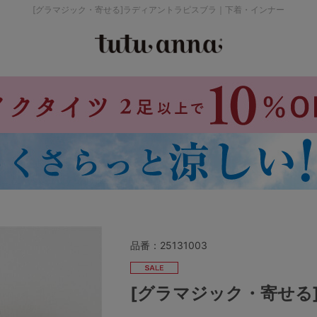
[グラマジック・寄せる]ラディアントラピスブラ｜下着・インナー
検索を閉じる
価格帯から探す
～999円
み
パジャマ
ストッキング
2,000～2,999円
4,000円～
品番：
25131003
セールアイテムから探す
[グラマジック・寄せる
セールアイテム