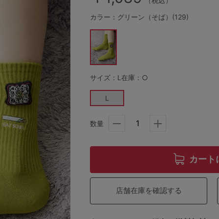
（税込）
カラー：グリーン（そば）(129)
その他から探す
お気に入り
サイズ：L
在庫：○
新着アイテム
L
数量
ランキング
高評価レビューアイテム
カート
WEB限定アイテム
店舗在庫を確認する
特集ページ