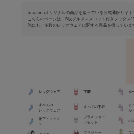
tutuannaオリジナルの商品を扱っている公式通販サイ
こちらのページは、B級グルメマスコット付きソックス1
他にも、多数の
レッグウェア
に関する商品を扱っていま
レッグウェア
下着
ル
すべての
す
すべての下着
レッグウェア
ル
ブラ＆ショー
靴下・ソック
パ
ツセット
ス
ブラジャー
ワ