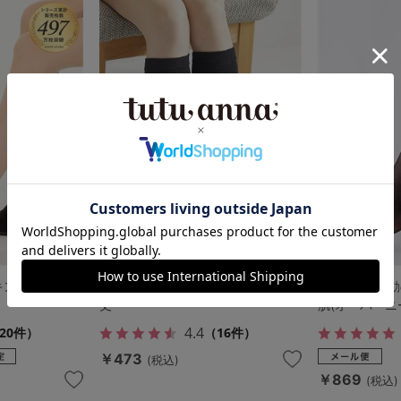
キング(大きいサ
綿混無地5本指ハイソックス34cm
【2足組】感
丈
肌(オーバーニ
4.4
20件）
（16件）
￥473
(税込)
￥869
(税込)