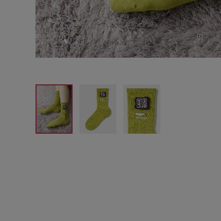
サイズからブラを探す
A60
A65
A70
A7
B65
B70
B75
B8
C65
C70
C75
C8
D65
D70
D75
D8
E65
E70
E75
E8
F65
F70
F75
F8
G65
G70
G75
H70
H75