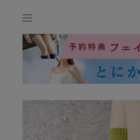
キーワード・品番から探す
ナイトブラ
ノンワイヤー
特盛ブラ
チューブトップ
折り畳
キャミソール
ルームウェア
育乳ブラ
アームカバー
カテゴリから探す
レッグウェア
下着