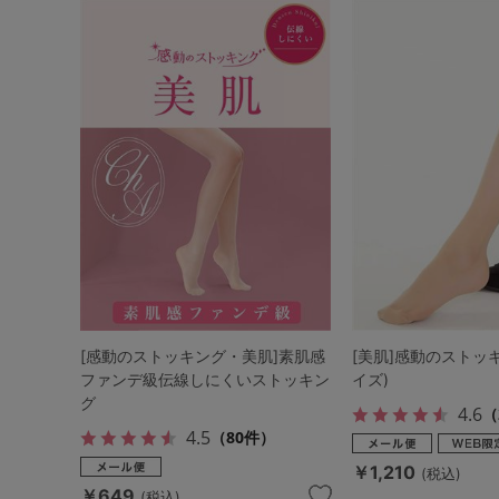
[感動のストッキング・美肌]素肌感
[美肌]感動のストッ
ファンデ級伝線しにくいストッキン
イズ)
グ
4.6
（
4.5
（80件）
￥1,210
(税込)
￥649
(税込)