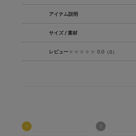
SS
S
M
アイテム説明
L
LL
3L
S-AB
S-CD
S-EF
サイズ / 素材
M-AB
M-CD
M-EF
レビュー
0.0
（0）
L-AB
L-CD
L-EF
LL-EF
1
2