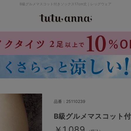
B級グルメマスコット付きソックス17cm丈｜レッグウェア
検索を閉じる
価格帯から探す
～999円
み
パジャマ
ストッキング
2,000～2,999円
4,000円～
品番：
25110239
セールアイテムから探す
B級グルメマスコット付
￥1,089
セールアイテム