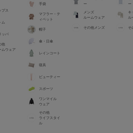
手袋
ー
ー
ップス
メンズ
キ
マフラー・テ
ルームウェア
ル
ィペット
トム
その他メンズ
そ
帽子
リッパ
傘・日傘
の他
ームウェア
レインコート
寝具
ビューティー
スポーツ
ワンマイル
ウェア
その他
ライフスタイ
ル