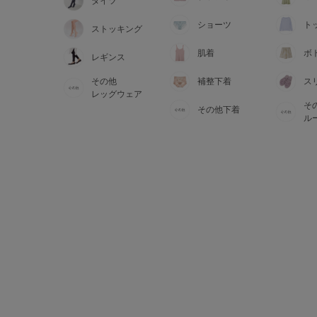
タイツ
ショーツ
ト
ストッキング
肌着
ボ
レギンス
その他
補整下着
ス
レッグウェア
そ
その他下着
ル