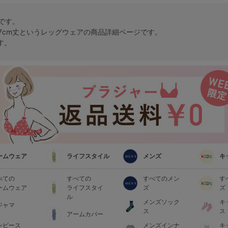
トです。
7cm丈という
レッグウェア
の商品詳細ページです。
す。
ームウェア
ライフスタイル
メンズ
キ
べての
すべての
すべてのメン
す
ームウェア
ライフスタイ
ズ
ズ
ル
メンズソック
キ
ジャマ
ス
ス
アームカバー
ンピース
メンズインナ
キ