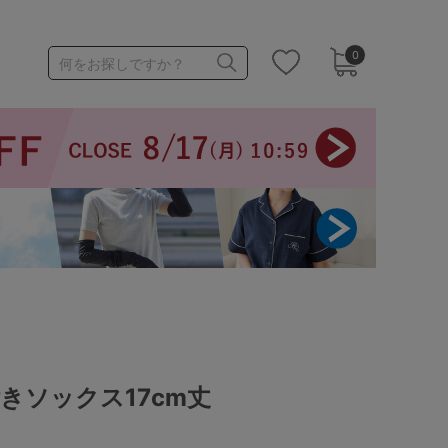
0
何をお探しですか？
1,000～1,999円
3,000～3,999円
3足￥1,188靴下
きソックス17cm丈