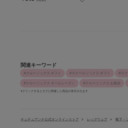
関連キーワード
クルーソックス ギフト
スクールソックス ギフト
スク
クルーソックス オールシーズン
クルーソックス お散歩
※クリックするとタグに関連した商品が表示されます
チュチュアンナ公式オンラインストア
レッグウェア
靴下・