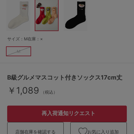
G65
G70
G75
～999円
1,000～1,999円
H70
H75
2,000～2,999円
3,000～3,999円
SS
S
M
サイズ：M
在庫：×
L
LL
3L
4,000円～
3足￥1,188靴下
M
S-AB
S-CD
S-EF
セールアイテムから探す
M-AB
M-CD
M-EF
セールアイテム
B級グルメマスコット付きソックス17cm丈
L-AB
L-CD
L-EF
￥1,089
その他から探す
（税込）
LL-EF
お気に入り
サイズの表示を閉じる
再入荷通知リクエスト
新着アイテム
お気に入り追加
店舗在庫を確認する