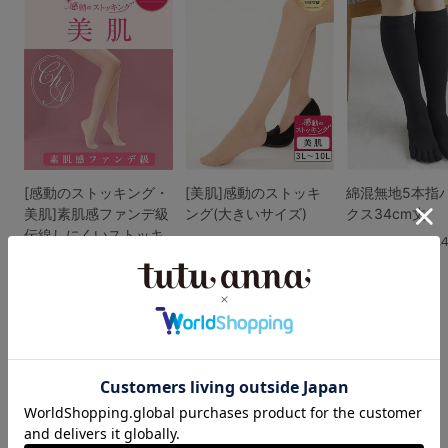
[感動のストッキング・
[美肌]感動のストッキ
綿混無地5本指
美肌]素肌感ファンデ級
ング(大きいサイズ)
クス34cm丈
伝線しにくいストッキ
4.6
4.
ング
（20件）
（16件）
4.5
￥473
(税込)
（80件）
￥1,210
(税込)
￥649
(税込)
もっと見る