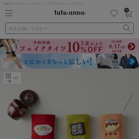
B級グルメマスコット付きソックス17cm丈｜レッグウェア
0
キーワード・品番から探す
検索を閉じる
何をお探しですか？
ナイトブラ
ノンワイヤー
特盛ブラ
チューブトップ
折り畳み
パジャマ
ストッキング
キャミソール
ルームウェア
育乳ブラ
アームカバー
1
/7
一覧
カテゴリから探す
レッグウェア
下着
ルームウェア
ライフスタイル
メンズ
キッズ