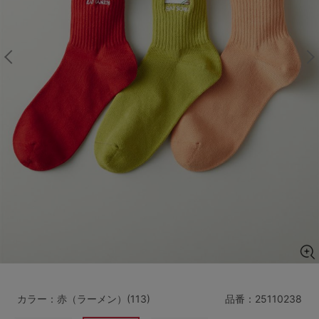
マタニティ
ギフトラッピング
SALE
サイズからブラを探す
A60
A65
A70
A75
B65
B70
B75
B80
C65
C70
C75
C80
C85
D65
D70
D75
D80
D85
すべてのサイズを表示する
E65
E70
E75
E80
E85
F65
F70
F75
F80
カラー：赤（ラーメン）(113)
品番：
25110238
価格帯から探す