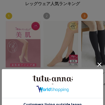
レッグウェア人気ランキング
1
2
3
[感動のストッキング・
[美肌]感動のストッキ
綿混無地5本指
美肌]素肌感ファンデ級
ング(大きいサイズ)
クス34cm丈
伝線しにくいストッキ
4.6
4.
ング
（20件）
（16件）
4.5
￥473
(税込)
（80件）
￥1,210
(税込)