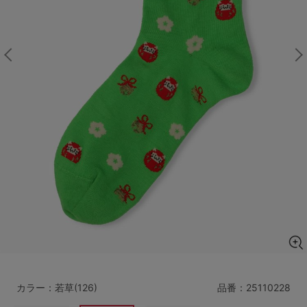
マタニティ
ギフトラッピング
SALE
サイズからブラを探す
A60
A65
A70
A75
B65
B70
B75
B80
C65
C70
C75
C80
C85
D65
D70
D75
D80
D85
すべてのサイズを表示する
E65
E70
E75
E80
E85
F65
F70
F75
F80
カラー：若草(126)
品番：
25110228
価格帯から探す