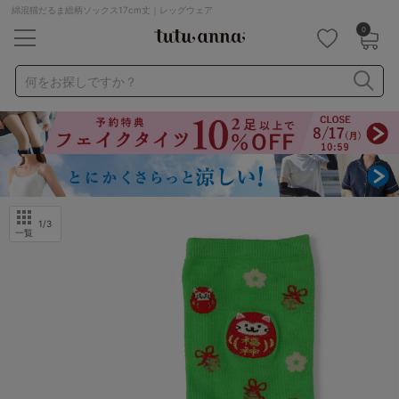
綿混猫だるま総柄ソックス17cm丈｜レッグウェア
0
キーワード・品番から探す
検索を閉じる
何をお探しですか？
ナイトブラ
ノンワイヤー
特盛ブラ
チューブトップ
折り畳み
パジャマ
ストッキング
キャミソール
ルームウェア
育乳ブラ
アームカバー
1
/3
一覧
カテゴリから探す
レッグウェア
下着
ルームウェア
ライフスタイル
メンズ
キッズ