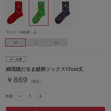
G65
G70
G75
～999円
1,000～1,999円
H70
H75
2,000～2,999円
3,000～3,999円
SS
S
M
サイズ：M
在庫：△
L
LL
3L
4,000円～
3足￥1,188靴下
M
L
LL
S-AB
S-CD
S-EF
セールアイテムから探す
M-AB
M-CD
M-EF
セールアイテム
L-AB
L-CD
L-EF
綿混猫だるま総柄ソックス17cm丈
その他から探す
￥869
LL-EF
（税込）
お気に入り
サイズの表示を閉じる
数量
新着アイテム