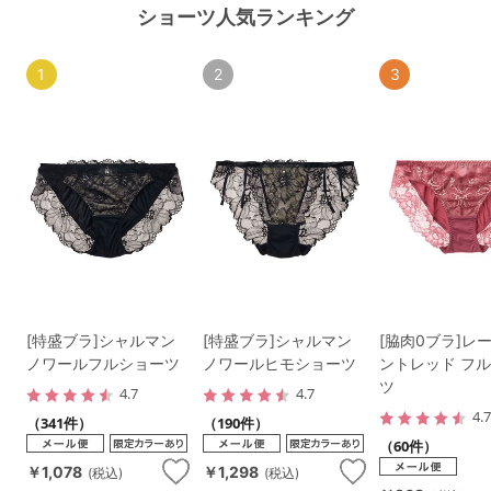
ショーツ人気ランキング
1
2
3
[特盛ブラ]シャルマン
[特盛ブラ]シャルマン
[脇肉0ブラ]レ
ノワールフルショーツ
ノワールヒモショーツ
ントレッド フ
ツ
4.7
4.7
4.
（341件）
（190件）
（60件）
￥1,078
￥1,298
(税込)
(税込)