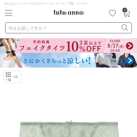
[きもちいいショーツ]スカラレースショーツ｜下着・インナー
0
キーワード・品番から探す
検索を閉じる
何をお探しですか？
ナイトブラ
ノンワイヤー
特盛ブラ
チューブトップ
折り畳み
パジャマ
ストッキング
キャミソール
ルームウェア
育乳ブラ
アームカバー
1
/2
一覧
カテゴリから探す
レッグウェア
下着
ルームウェア
ライフスタイル
メンズ
キッズ