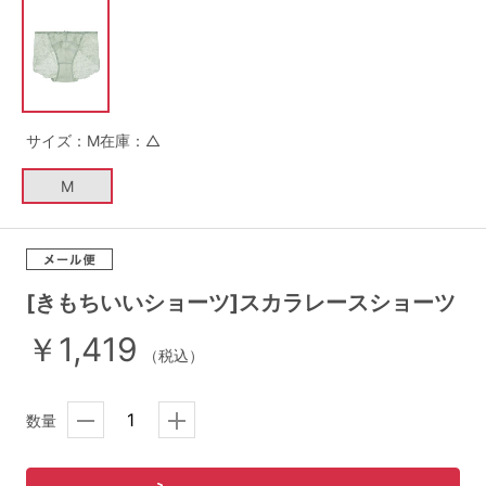
G65
G70
G75
～999円
1,000～1,999円
H70
H75
2,000～2,999円
3,000～3,999円
SS
S
M
サイズ：M
在庫：△
L
LL
3L
4,000円～
3足￥1,188靴下
M
S-AB
S-CD
S-EF
セールアイテムから探す
M-AB
M-CD
M-EF
セールアイテム
L-AB
L-CD
L-EF
[きもちいいショーツ]スカラレースショーツ
その他から探す
￥1,419
LL-EF
（税込）
お気に入り
サイズの表示を閉じる
数量
新着アイテム