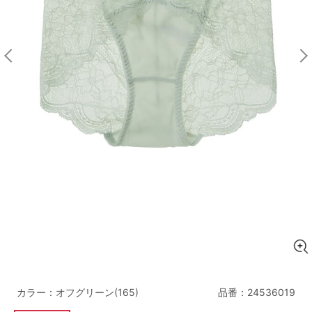
マタニティ
ギフトラッピング
SALE
サイズからブラを探す
A60
A65
A70
A75
B65
B70
B75
B80
C65
C70
C75
C80
C85
D65
D70
D75
D80
D85
すべてのサイズを表示する
E65
E70
E75
E80
E85
F65
F70
F75
F80
カラー：オフグリーン(165)
品番：
24536019
価格帯から探す