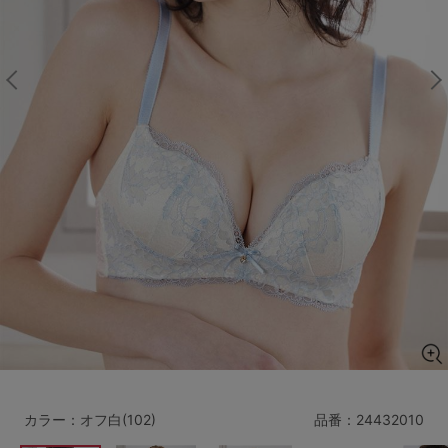
マタニティ
ギフトラッピング
SALE
サイズからブラを探す
A60
A65
A70
A75
B65
B70
B75
B80
C65
C70
C75
C80
C85
D65
D70
D75
D80
D85
すべてのサイズを表示する
E65
E70
E75
E80
E85
F65
F70
F75
F80
カラー：オフ白(102)
品番：
24432010
価格帯から探す