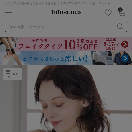
[育乳ブラ]谷間を作ってしっかり盛れる ネオアドアステラブラ｜下着・インナー
0
キーワード・品番から探す
検索を閉じる
何をお探しですか？
ナイトブラ
ノンワイヤー
特盛ブラ
チューブトップ
折り畳み
パジャマ
ストッキング
キャミソール
ルームウェア
育乳ブラ
アームカバー
1
/31
一覧
カテゴリから探す
レッグウェア
下着
ルームウェア
ライフスタイル
メンズ
キッズ