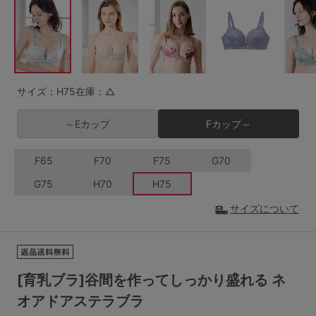
G65
G70
G75
～999円
1,000～1,999円
H70
H75
2,000～2,999円
3,000～3,999円
SS
S
M
サイズ：H75
在庫：△
L
LL
3L
4,000円～
3足￥1,188靴下
～Eカップ
Fカップ～
S-AB
S-CD
S-EF
セールアイテムから探す
F65
F70
F75
G70
M-AB
M-CD
M-EF
セールアイテム
G75
H70
H75
L-AB
L-CD
L-EF
その他から探す
サイズについて
LL-EF
お気に入り
サイズの表示を閉じる
[育乳ブラ]谷間を作ってしっかり盛れる ネ
新着アイテム
オアドアステラブラ