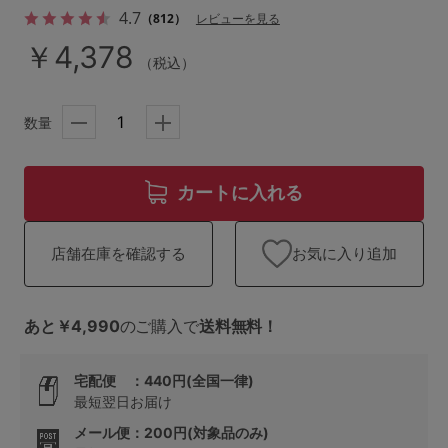
ランキング
4.7
（812）
レビューを見る
￥4,378
高評価レビューアイテム
（税込）
WEB限定アイテム
数量
特集ページ
カートに入れる
検索を閉じる
お気に入り追加
店舗在庫を確認する
あと￥4,990
のご購入で
送料無料！
宅配便 ：440円(全国一律)
最短翌日お届け
メール便：200円(対象品のみ)