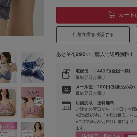
カート
5
店舗在庫を確認する
0
0
C85
あと￥4,990
のご購入で
送料無料！
0
D85
宅配便 ：440円(全国一律)
最短翌日お届け
0
E85
メール便：200円(対象品のみ)
最短翌日お届け
0
店舗受取：送料無料
ご注文の翌日から1～4日でお届
※店舗選択時に「お届け目安」を
※ご注文商品やお届け店舗により
ます。