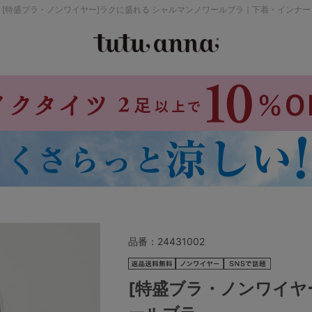
[特盛ブラ・ノンワイヤー]ラクに盛れる シャルマンノワールブラ｜下着・インナー
検索を閉じる
価格帯から探す
～999円
み
パジャマ
ストッキング
2,000～2,999円
4,000円～
品番：
24431002
セールアイテムから探す
[特盛ブラ・ノンワイヤ
セールアイテム