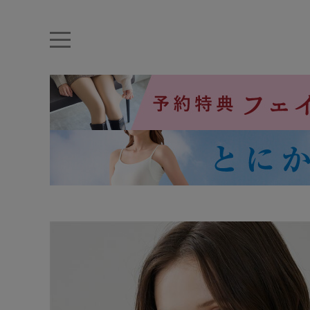
キーワード・品番から探す
ナイトブラ
ノンワイヤー
特盛ブラ
チューブトップ
折り畳
キャミソール
ルームウェア
育乳ブラ
アームカバー
カテゴリから探す
レッグウェア
下着