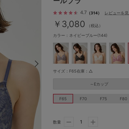
ールブラ
4.7
（314）
レビューを見
￥3,080
その他から探す
（税込）
カラー：ネイビーブルー(144)
お気に入り
新着アイテム
サイズ：F65
在庫：△
ランキング
～Eカップ
高評価レビューアイテム
F65
F70
F75
F80
WEB限定アイテム
数量
特集ページ