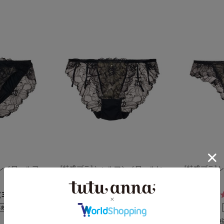
マンノワールフ
[特盛ブラ]シャルマンノワールヒ
[特盛ブラ]
モショーツ
バック
4.7
341件）
（190件）
￥1,298
￥1,298
(税込)
(