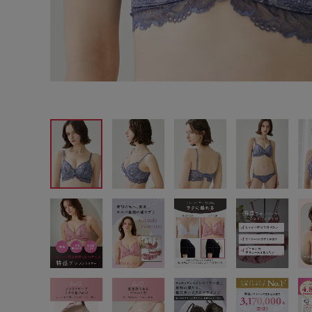
サイズからブラを探す
A60
A65
A70
A7
B65
B70
B75
B8
C65
C70
C75
C8
D65
D70
D75
D8
E65
E70
E75
E8
F65
F70
F75
F8
G65
G70
G75
H70
H75