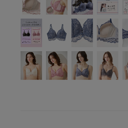
SS
S
M
L
LL
3L
S-AB
S-CD
S-EF
M-AB
M-CD
M-EF
L-AB
L-CD
L-EF
LL-EF