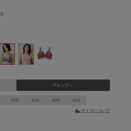
る
Fカップ～
G70
G75
H70
H75
サイズについて