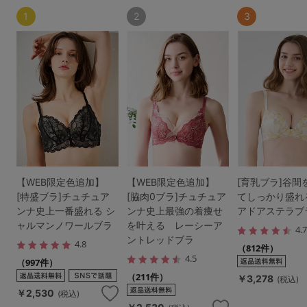
1
2
3
【WEB限定色追加】
【WEB限定色追加】
[育乳ブラ]谷間
[特盛ブラ]チュチュア
[脇肉0ブラ]チュチュア
てしっかり盛れ
ンナ史上一番盛れる シ
ンナ史上最強の着痩せ
アドアステラブ
ャルマンノワールブラ
を叶える レーシーア
4.
ントレッドブラ
4.8
（812件）
4.5
（997件）
（211件）
￥3,278
(税込)
￥2,530
(税込)