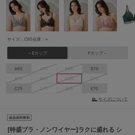
G65
G70
G75
～999円
1,000～1,999円
H70
H75
2,000～2,999円
3,000～3,999円
SS
S
M
サイズ：C65
在庫：×
L
LL
3L
4,000円～
3足￥1,188靴下
～Eカップ
Fカップ～
S-AB
S-CD
S-EF
セールアイテムから探す
A65
A70
B65
B70
M-AB
M-CD
M-EF
セールアイテム
B75
B80
C65
C70
L-AB
L-CD
L-EF
C75
D75
E65
E70
その他から探す
LL-EF
サイズについて
お気に入り
サイズの表示を閉じる
新着アイテム
[特盛ブラ・ノンワイヤー]ラクに盛れる シ