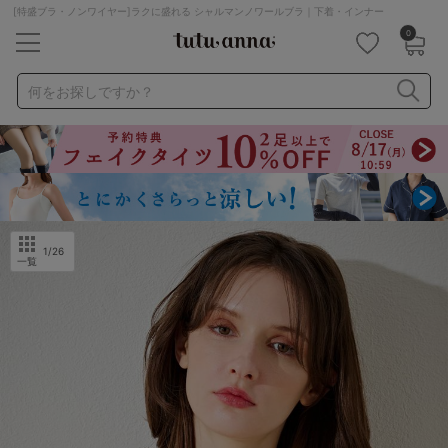
[特盛ブラ・ノンワイヤー]ラクに盛れる シャルマンノワールブラ｜下着・インナー
0
キーワード・品番から探す
検索を閉じる
何をお探しですか？
ナイトブラ
ノンワイヤー
特盛ブラ
チューブトップ
折り畳み
パジャマ
ストッキング
キャミソール
ルームウェア
育乳ブラ
アームカバー
1
/26
一覧
カテゴリから探す
レッグウェア
下着
ルームウェア
ライフスタイル
メンズ
キッズ