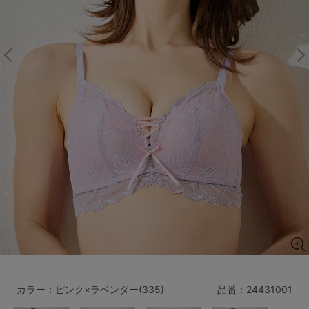
マタニティ
ギフトラッピング
SALE
サイズからブラを探す
A60
A65
A70
A75
B65
B70
B75
B80
C65
C70
C75
C80
C85
D65
D70
D75
D80
D85
すべてのサイズを表示する
E65
E70
E75
E80
E85
F65
F70
F75
F80
カラー：ピンク×ラベンダー(335)
品番：
24431001
価格帯から探す