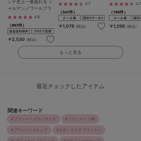
ンナ史上一番盛れる シ
4.7
4.
ャルマンノワールブラ
（341件）
（190件）
4.8
（997件）
￥1,078
￥1,298
(税込)
(税込)
￥2,530
(税込)
もっと見る
最近チェックしたアイテム
関連キーワード
ブラジャー 小さいサイズ
ブラジャー 小胸
ブラジャー Aカップ
大きいサイズ ブラジャー
L字ワイヤー ブラジャー
ブラジャー Gカップ