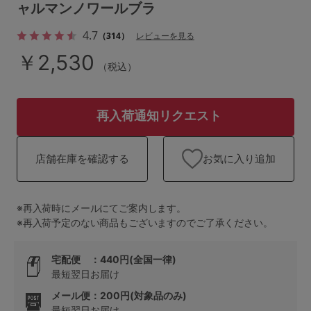
ランキング
ャルマンノワールブラ
4.7
（314）
レビューを見る
高評価レビューアイテム
￥2,530
（税込）
WEB限定アイテム
特集ページ
再入荷通知リクエスト
お気に入り追加
店舗在庫を確認する
検索を閉じる
※再入荷時にメールにてご案内します。
※再入荷予定のない商品もございますのでご了承ください。
宅配便 ：440円(全国一律)
最短翌日お届け
メール便：200円(対象品のみ)
最短翌日お届け