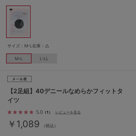
G65
G70
G75
～999円
1,000～1,999円
H70
H75
2,000～2,999円
3,000～3,999円
SS
S
M
L
LL
3L
4,000円～
3足￥1,188靴下
サイズ：M-L
在庫：△
S-AB
S-CD
S-EF
セールアイテムから探す
M-L
L-LL
M-AB
M-CD
M-EF
セールアイテム
L-AB
L-CD
L-EF
その他から探す
【2足組】40デニールなめらかフィットタ
LL-EF
イツ
お気に入り
5.0
（1）
レビューを見る
サイズの表示を閉じる
新着アイテム
￥1,089
（税込）