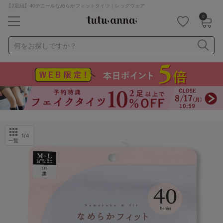
【2足組】40デニールなめらかフィットタイツ｜レッグウェア
0
キーワード・品番から探す
検索を閉じる
何をお探しですか？
ナイトブラ
ノンワイヤー
特盛ブラ
チューブトップ
折り畳み
パジャマ
ストッキング
キャミソール
ルームウェア
育乳ブラ
アームカバー
1
/4
一覧
カテゴリから探す
レッグウェア
下着
ルームウェア
ライフスタイル
メンズ
キッズ