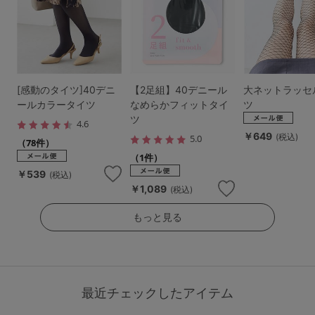
[感動のタイツ]40デニ
【2足組】40デニール
大ネットラッセ
ールカラータイツ
なめらかフィットタイ
ツ
ツ
4.6
￥649
(税込)
5.0
（78件）
（1件）
￥539
(税込)
￥1,089
(税込)
もっと見る
最近チェックしたアイテム