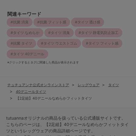
関連キーワード
抗菌 消臭
抗菌 フィット感
タイツ 透け感
タイツ なめらか
タイツ 消臭
タイツ 静電気防止加工
抗菌 タイツ
タイツ ウエストゴム
タイツ フィット感
タイツ 40デニール
※クリックするとタグに関連した商品が表示されます
チュチュアンナ公式オンラインストア
レッグウェア
タイツ
40デニールタイツ
【2足組】40デニールなめらかフィットタイツ
tutuannaオリジナルの商品を扱っている公式通販サイトです。
こちらのページは、【2足組】40デニールなめらかフィットタイ
ツという
レッグウェア
の商品詳細ページです。