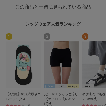
この商品と一緒に見られている商品
レッグウェア人気ランキング
1
2
3
【3足組】綿混浅履きカ
[とにかくさらっと涼し
吸水速乾平無地
バーソックス
い]ナイロン混レギンス
ス10cm丈
1分丈
4.0
4.