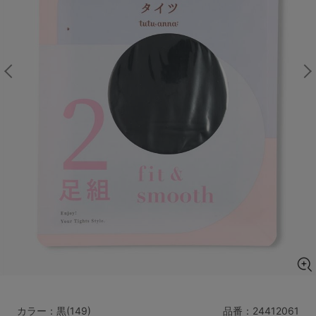
マタニティ
ギフトラッピング
SALE
サイズからブラを探す
A60
A65
A70
A75
B65
B70
B75
B80
C65
C70
C75
C80
C85
D65
D70
D75
D80
D85
すべてのサイズを表示する
E65
E70
E75
E80
E85
F65
F70
F75
F80
価格帯から探す
カラー：黒(149)
品番：
24412061