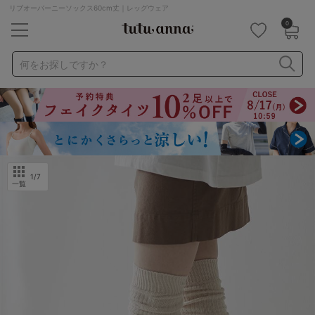
リブオーバーニーソックス60cm丈｜レッグウェア
0
キーワード・品番から探す
検索を閉じる
何をお探しですか？
ナイトブラ
ノンワイヤー
特盛ブラ
チューブトップ
折り畳み
パジャマ
ストッキング
キャミソール
ルームウェア
育乳ブラ
アームカバー
1
/7
一覧
カテゴリから探す
レッグウェア
下着
ルームウェア
ライフスタイル
メンズ
キッズ