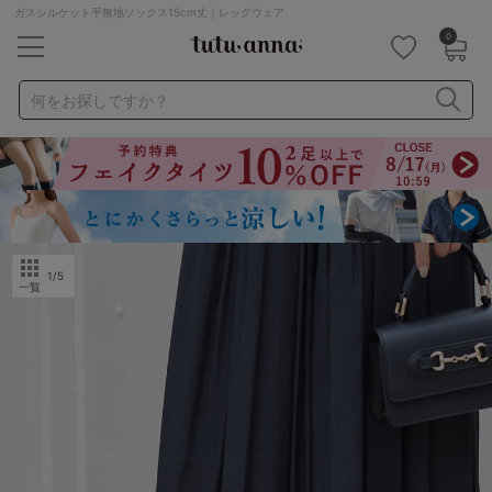
ガスシルケット平無地ソックス15cm丈｜レッグウェア
0
キーワード・品番から探す
検索を閉じる
何をお探しですか？
ナイトブラ
ノンワイヤー
特盛ブラ
チューブトップ
折り畳み
パジャマ
ストッキング
キャミソール
ルームウェア
育乳ブラ
アームカバー
1
/5
一覧
カテゴリから探す
レッグウェア
下着
ルームウェア
ライフスタイル
メンズ
キッズ