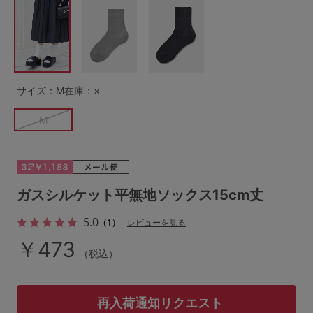
G65
G70
G75
～999円
1,000～1,999円
H70
H75
2,000～2,999円
3,000～3,999円
SS
S
M
サイズ：M
在庫：×
L
LL
3L
4,000円～
3足￥1,188靴下
M
S-AB
S-CD
S-EF
セールアイテムから探す
M-AB
M-CD
M-EF
セールアイテム
L-AB
L-CD
L-EF
ガスシルケット平無地ソックス15cm丈
その他から探す
LL-EF
5.0
（1）
レビューを見る
お気に入り
￥473
（税込）
サイズの表示を閉じる
新着アイテム
再入荷通知リクエスト