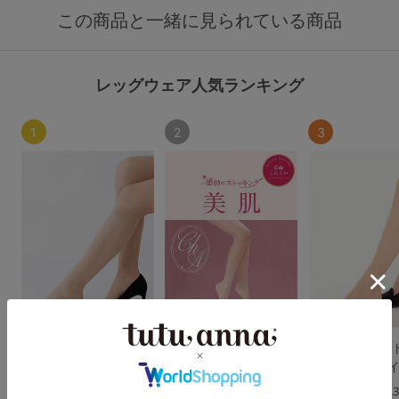
この商品と一緒に見られている商品
レッグウェア人気ランキング
1
2
3
[美肌]感動のストッキ
[感動のストッキング・
[着圧]感動のス
ング(ハイソックス丈)
美肌]素肌感ファンデ級
ング(大きいサイ
伝線しにくいストッキ
4.5
4.