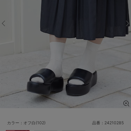
マタニティ
ギフトラッピング
SALE
サイズからブラを探す
A60
A65
A70
A75
B65
B70
B75
B80
C65
C70
C75
C80
C85
D65
D70
D75
D80
D85
すべてのサイズを表示する
E65
E70
E75
E80
E85
F65
F70
F75
F80
カラー：オフ白(102)
品番：
24210285
価格帯から探す