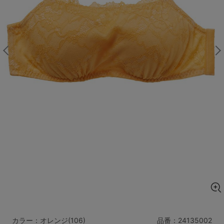
マタニティ
ギフトラッピング
SALE
サイズからブラを探す
A60
A65
A70
A75
B65
B70
B75
B80
C65
C70
C75
C80
C85
D65
D70
D75
D80
D85
すべてのサイズを表示する
E65
E70
E75
E80
E85
F65
F70
F75
F80
価格帯から探す
カラー：オレンジ(106)
品番：
24135002