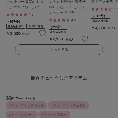
ンナ史上一番盛れる シ
ンナ史上最強の着痩せ
アドアステラブ
ャルマンノワールブラ
を叶える レーシーア
4.
ントレッドブラ
4.8
（812件）
4.5
（997件）
（215件）
￥3,278
(税込)
￥2,530
(税込)
￥2,530
(税込)
もっと見る
最近チェックしたアイテム
関連キーワード
チューブトップ 安定感
チューブトップ 肩見せ
トップス レース
トップス 肌見せ