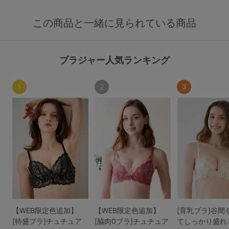
この商品と一緒に見られている商品
ブラジャー人気ランキング
1
2
3
【WEB限定色追加】
【WEB限定色追加】
[育乳ブラ]谷間
[特盛ブラ]チュチュア
[脇肉0ブラ]チュチュア
てしっかり盛れ