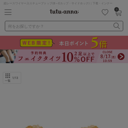
総レースワイヤー入りチューブトップ(B～Eカップ・サイドホック)｜下着・インナー
0
キーワード・品番から探す
検索を閉じる
何をお探しですか？
ナイトブラ
ノンワイヤー
特盛ブラ
チューブトップ
折り畳み
パジャマ
ストッキング
キャミソール
ルームウェア
育乳ブラ
アームカバー
1
/13
一覧
カテゴリから探す
レッグウェア
下着
ルームウェア
ライフスタイル
メンズ
キッズ