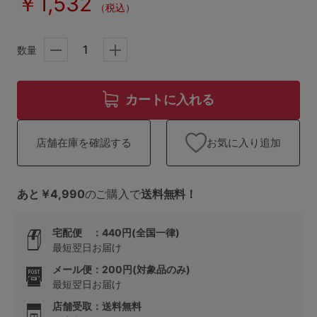
￥1,532
ランキング
（税込）
高評価レビューアイテム
数量
WEB限定アイテム
カートに入れる
特集ページ
お気に入り追加
店舗在庫を確認する
検索を閉じる
あと￥4,990
のご購入で
送料無料！
宅配便 ：440円(全国一律)
最短翌日お届け
メール便：200円(対象品のみ)
最短翌日お届け
店舗受取：送料無料