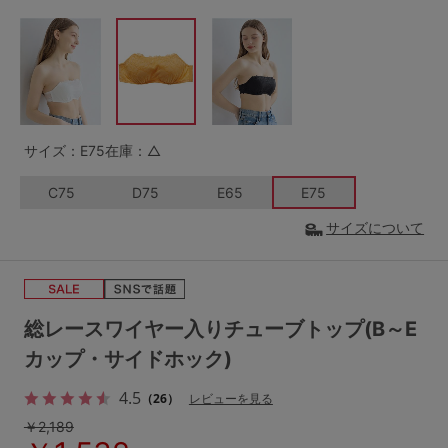
G65
G70
G75
～999円
1,000～1,999円
H70
H75
2,000～2,999円
3,000～3,999円
SS
S
M
L
LL
3L
4,000円～
3足￥1,188靴下
サイズ：E75
在庫：△
S-AB
S-CD
S-EF
セールアイテムから探す
C75
D75
E65
E75
サイズについて
M-AB
M-CD
M-EF
セールアイテム
L-AB
L-CD
L-EF
その他から探す
LL-EF
総レースワイヤー入りチューブトップ(B～E
お気に入り
カップ・サイドホック)
サイズの表示を閉じる
4.5
新着アイテム
（26）
レビューを見る
￥2,189