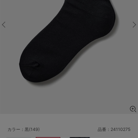
マタニティ
ギフトラッピング
SALE
サイズからブラを探す
A60
A65
A70
A75
B65
B70
B75
B80
C65
C70
C75
C80
C85
D65
D70
D75
D80
D85
すべてのサイズを表示する
E65
E70
E75
E80
E85
F65
F70
F75
F80
カラー：黒(149)
品番：
24110275
価格帯から探す