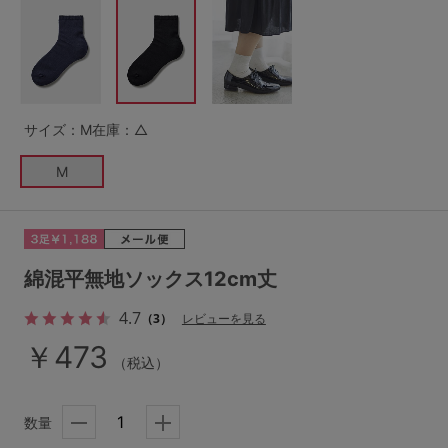
G65
G70
G75
～999円
1,000～1,999円
H70
H75
2,000～2,999円
3,000～3,999円
SS
S
M
サイズ：M
在庫：△
L
LL
3L
4,000円～
3足￥1,188靴下
M
S-AB
S-CD
S-EF
セールアイテムから探す
M-AB
M-CD
M-EF
セールアイテム
L-AB
L-CD
L-EF
綿混平無地ソックス12cm丈
その他から探す
LL-EF
4.7
（3）
レビューを見る
お気に入り
￥473
（税込）
サイズの表示を閉じる
新着アイテム
数量