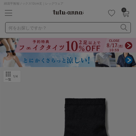
綿混平無地ソックス12cm丈｜レッグウェア
0
キーワード・品番から探す
検索を閉じる
何をお探しですか？
ナイトブラ
ノンワイヤー
特盛ブラ
チューブトップ
折り畳み
パジャマ
ストッキング
キャミソール
ルームウェア
育乳ブラ
アームカバー
1
/4
一覧
カテゴリから探す
レッグウェア
下着
ルームウェア
ライフスタイル
メンズ
キッズ