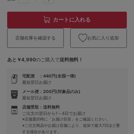
ランキング
高評価レビューアイテム
カートに入れる
WEB限定アイテム
お気に入り追加
店舗在庫を確認する
特集ページ
あと￥4,990
のご購入で
送料無料！
検索を閉じる
宅配便 ：440円(全国一律)
最短翌日お届け
メール便：200円(対象品のみ)
最短翌日お届け
店舗受取：送料無料
ご注文の翌日から1～4日でお届け
※店舗選択時に「お届け目安」をご確認ください。
※ご注文商品やお届け店舗により、追加で最大7日ほど要
する場合があります。