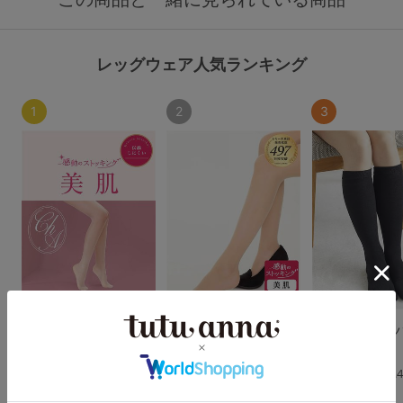
レッグウェア人気ランキング
1
2
3
[感動のストッキング・
[美肌]感動のストッキ
綿混無地5本指
美肌]素肌感ファンデ級
ング(大きいサイズ)
クス34cm丈
伝線しにくいストッキ
4.6
4.
ング
（20件）
（16件）