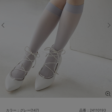
マタニティ
ギフトラッピング
SALE
サイズからブラを探す
A60
A65
A70
A75
B65
B70
B75
B80
C65
C70
C75
C80
C85
D65
D70
D75
D80
D85
すべてのサイズを表示する
E65
E70
E75
E80
E85
F65
F70
F75
F80
価格帯から探す
カラー：グレー(147)
品番：
24110193