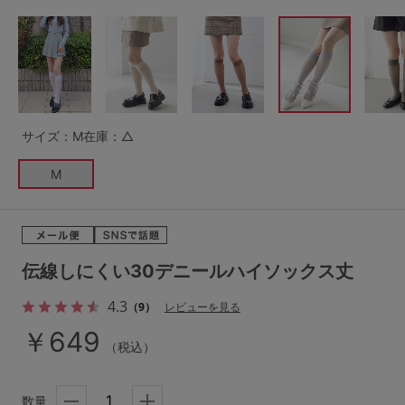
G65
G70
G75
～999円
1,000～1,999円
H70
H75
2,000～2,999円
3,000～3,999円
SS
S
M
L
LL
3L
4,000円～
3足￥1,188靴下
サイズ：M
在庫：△
S-AB
S-CD
S-EF
セールアイテムから探す
M
M-AB
M-CD
M-EF
セールアイテム
L-AB
L-CD
L-EF
その他から探す
伝線しにくい30デニールハイソックス丈
LL-EF
4.3
（9）
レビューを見る
お気に入り
￥649
サイズの表示を閉じる
（税込）
新着アイテム
数量