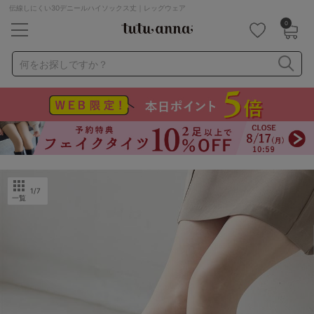
伝線しにくい30デニールハイソックス丈｜レッグウェア
0
キーワード・品番から探す
検索を閉じる
何をお探しですか？
ナイトブラ
ノンワイヤー
特盛ブラ
チューブトップ
折り畳み
パジャマ
ストッキング
キャミソール
ルームウェア
育乳ブラ
アームカバー
1
/7
一覧
カテゴリから探す
レッグウェア
下着
ルームウェア
ライフスタイル
メンズ
キッズ