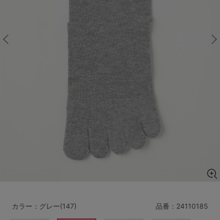
マタニティ
ギフトラッピング
SALE
サイズからブラを探す
A60
A65
A70
A75
B65
B70
B75
B80
C65
C70
C75
C80
C85
D65
D70
D75
D80
D85
すべてのサイズを表示する
E65
E70
E75
E80
E85
F65
F70
F75
F80
カラー：グレー(147)
品番：
24110185
価格帯から探す