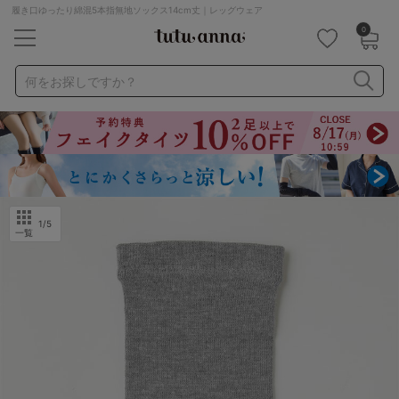
履き口ゆったり綿混5本指無地ソックス14cm丈｜レッグウェア
0
キーワード・品番から探す
検索を閉じる
何をお探しですか？
ナイトブラ
ノンワイヤー
特盛ブラ
チューブトップ
折り畳み
パジャマ
ストッキング
キャミソール
ルームウェア
育乳ブラ
アームカバー
1
/5
一覧
カテゴリから探す
レッグウェア
下着
ルームウェア
ライフスタイル
メンズ
キッズ