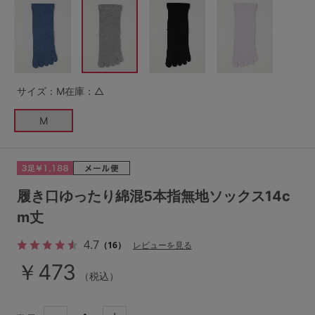
G65
G70
G75
～999円
1,000～1,999円
H70
H75
2,000～2,999円
3,000～3,999円
SS
S
M
サイズ：M
在庫：△
L
LL
3L
4,000円～
3足￥1,188靴下
M
S-AB
S-CD
S-EF
セールアイテムから探す
M-AB
M-CD
M-EF
セールアイテム
L-AB
L-CD
L-EF
履き口ゆったり綿混5本指無地ソックス14c
その他から探す
m丈
LL-EF
4.7
お気に入り
（16）
レビューを見る
サイズの表示を閉じる
￥473
（税込）
新着アイテム