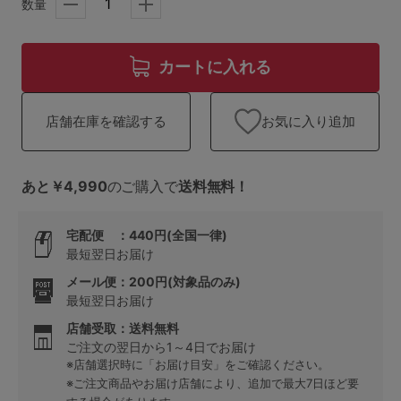
ランキング
数量
高評価レビューアイテム
カートに入れる
WEB限定アイテム
お気に入り追加
店舗在庫を確認する
特集ページ
あと￥4,990
のご購入で
送料無料！
検索を閉じる
宅配便 ：440円(全国一律)
最短翌日お届け
メール便：200円(対象品のみ)
最短翌日お届け
店舗受取：送料無料
ご注文の翌日から1～4日でお届け
※店舗選択時に「お届け目安」をご確認ください。
※ご注文商品やお届け店舗により、追加で最大7日ほど要