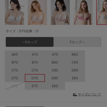
G65
G70
G75
～999円
1,000～1,999円
H70
H75
2,000～2,999円
3,000～3,999円
SS
S
M
サイズ：D75
在庫：○
L
LL
3L
4,000円～
3足￥1,188靴下
～Eカップ
Fカップ～
S-AB
S-CD
S-EF
セールアイテムから探す
A65
A70
A75
B65
M-AB
M-CD
M-EF
セールアイテム
B70
B75
B80
C65
L-AB
L-CD
L-EF
C70
C75
C80
D65
その他から探す
LL-EF
D70
D75
D80
E65
お気に入り
E70
E75
E80
サイズの表示を閉じる
サイズについて
新着アイテム