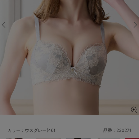
マタニティ
ギフトラッピング
SALE
サイズからブラを探す
A60
A65
A70
A75
B65
B70
B75
B80
C65
C70
C75
C80
C85
D65
D70
D75
D80
D85
すべてのサイズを表示する
E65
E70
E75
E80
E85
F65
F70
F75
F80
カラー：ウスグレー(46)
品番：
230271
価格帯から探す