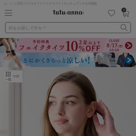
[ふっくら育乳ブラ]ネオアドアステラブラ | チュチュアンナ公式通販
0
キーワード・品番から探す
検索を閉じる
何をお探しですか？
ナイトブラ
ノンワイヤー
特盛ブラ
チューブトップ
折り畳み
パジャマ
ストッキング
キャミソール
ルームウェア
育乳ブラ
アームカバー
1
/37
一覧
カテゴリから探す
レッグウェア
下着
ルームウェア
ライフスタイル
メンズ
キッズ