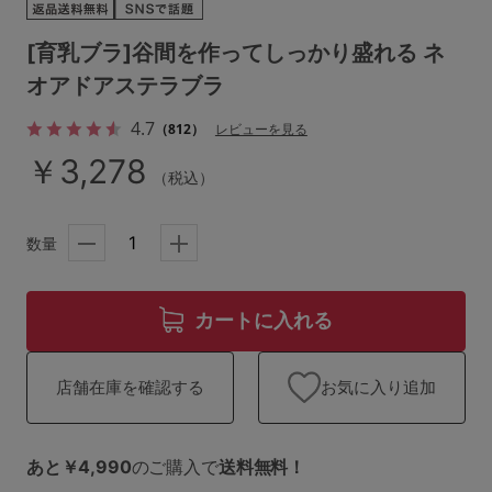
ランキング
[育乳ブラ]谷間を作ってしっかり盛れる ネ
高評価レビューアイテム
オアドアステラブラ
WEB限定アイテム
4.7
（812）
レビューを見る
￥3,278
特集ページ
（税込）
数量
検索を閉じる
カートに入れる
お気に入り追加
店舗在庫を確認する
あと￥4,990
のご購入で
送料無料！