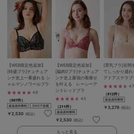
【WEB限定色追加】
【WEB限定色追加】
[育乳ブラ]谷間
[特盛ブラ]チュチュア
[脇肉0ブラ]チュチュア
てしっかり盛れ
ンナ史上一番盛れる シ
ンナ史上最強の着痩せ
アドアステラブ
ャルマンノワールブラ
を叶える レーシーア
4.
ントレッドブラ
4.8
（812件）
4.5
（997件）
（211件）
￥3,278
(税込)
￥2,530
(税込)
￥2,530
(税込)
もっと見る