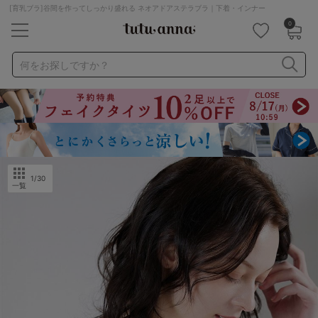
[育乳ブラ]谷間を作ってしっかり盛れる ネオアドアステラブラ｜下着・インナー
0
キーワード・品番から探す
検索を閉じる
何をお探しですか？
ナイトブラ
ノンワイヤー
特盛ブラ
チューブトップ
折り畳み
パジャマ
ストッキング
キャミソール
ルームウェア
育乳ブラ
アームカバー
1
/30
一覧
カテゴリから探す
レッグウェア
下着
ルームウェア
ライフスタイル
メンズ
キッズ