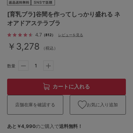
ランキング
[育乳ブラ]谷間を作ってしっかり盛れる ネ
高評価レビューアイテム
オアドアステラブラ
WEB限定アイテム
4.7
（812）
レビューを見る
￥3,278
特集ページ
（税込）
数量
検索を閉じる
カートに入れる
お気に入り追加
店舗在庫を確認する
あと￥4,990
のご購入で
送料無料！