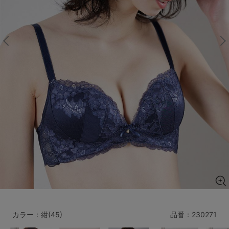
マタニティ
ギフトラッピング
SALE
サイズからブラを探す
A60
A65
A70
A75
B65
B70
B75
B80
C65
C70
C75
C80
C85
D65
D70
D75
D80
D85
すべてのサイズを表示する
E65
E70
E75
E80
E85
F65
F70
F75
F80
カラー：紺(45)
品番：
230271
価格帯から探す