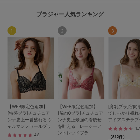
ブラジャー人気ランキング
1
2
3
【WEB限定色追加】
【WEB限定色追加】
[育乳ブラ]谷間
[特盛ブラ]チュチュア
[脇肉0ブラ]チュチュア
てしっかり盛れ
ンナ史上一番盛れる シ
ンナ史上最強の着痩せ
アドアステラブ
ャルマンノワールブラ
を叶える レーシーア
4.
ントレッドブラ
4.8
（812件）