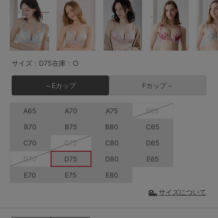
G65
G70
G75
～999円
1,000～1,999円
H70
H75
2,000～2,999円
3,000～3,999円
SS
S
M
サイズ：D75
在庫：○
L
LL
3L
4,000円～
3足￥1,188靴下
～Eカップ
Fカップ～
S-AB
S-CD
S-EF
セールアイテムから探す
A65
A70
A75
B65
M-AB
M-CD
M-EF
セールアイテム
B70
B75
B80
C65
L-AB
L-CD
L-EF
C70
C75
C80
D65
その他から探す
LL-EF
D70
D75
D80
E65
お気に入り
E70
E75
E80
サイズの表示を閉じる
サイズについて
新着アイテム