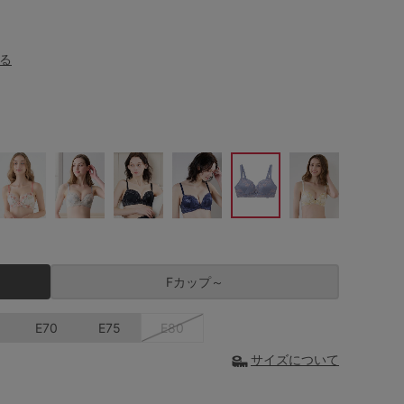
る
Fカップ～
E70
E75
E80
サイズについて