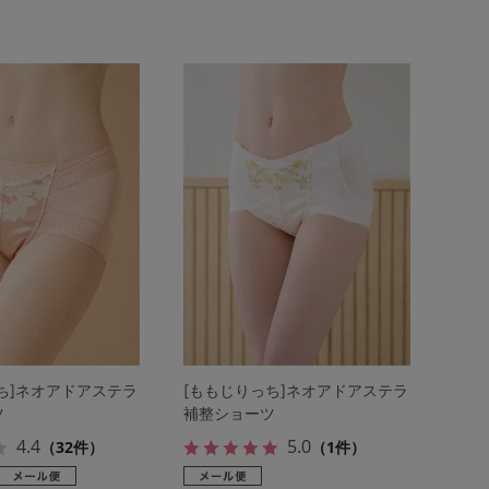
ち]ネオアドアステラ
[ももじりっち]ネオアドアステラ
ツ
補整ショーツ
4.4
5.0
（32件）
（1件）