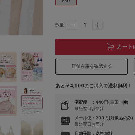
E80
5
数量
0
カート
0
C85
0
D85
店舗在庫を確認する
0
E85
あと￥4,990
のご購入で
送料無料！
0
宅配便 ：440円(全国一律)
最短翌日お届け
メール便：200円(対象品のみ)
最短翌日お届け
店舗受取：送料無料