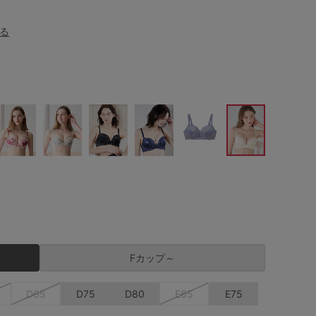
る
Fカップ～
D65
D75
D80
E65
E75