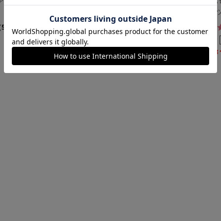
アステラTバ
[育乳ブラ]ネオアドアステラサニ
[ももじりっ
タリーフルショーツ
補整ショー
4.5
（5件）
（8件）
￥1,650
￥
(税込)
￥2,090