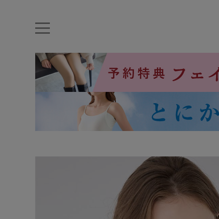
キーワード・品番から探す
ナイトブラ
ノンワイヤー
特盛ブラ
チューブトップ
折り畳
キャミソール
ルームウェア
育乳ブラ
アームカバー
カテゴリから探す
レッグウェア
下着