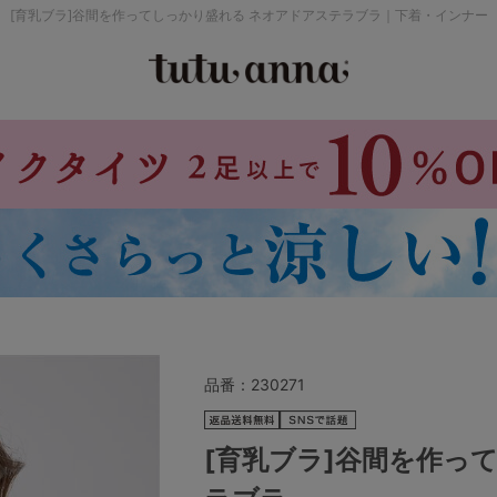
[育乳ブラ]谷間を作ってしっかり盛れる ネオアドアステラブラ｜下着・インナー
検索を閉じる
価格帯から探す
～999円
み
パジャマ
ストッキング
2,000～2,999円
4,000円～
品番：
230271
セールアイテムから探す
[育乳ブラ]谷間を作っ
セールアイテム