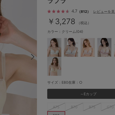
ラブラ
4.7
（812）
レビューを見
￥3,278
その他から探す
（税込）
カラー：クリーム(04)
お気に入り
新着アイテム
ランキング
高評価レビューアイテム
サイズ：E80
在庫：○
～Eカップ
WEB限定アイテム
A75
B70
B75
C70
特集ページ