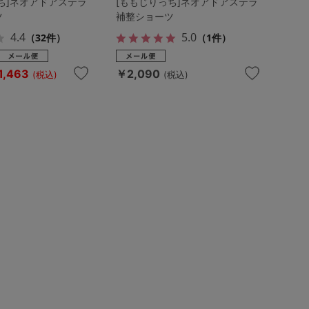
ち]ネオアドアステラ
[ももじりっち]ネオアドアステラ
ツ
補整ショーツ
4.4
5.0
（32件）
（1件）
1,463
￥2,090
(税込)
(税込)