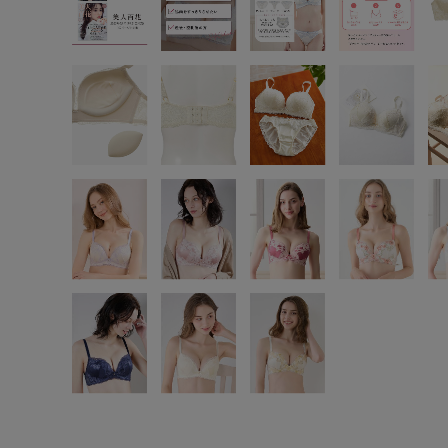
SS
S
M
L
LL
3L
S-AB
S-CD
S-EF
M-AB
M-CD
M-EF
L-AB
L-CD
L-EF
LL-EF