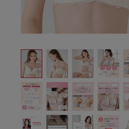
サイズからブラを探す
A60
A65
A70
A7
B65
B70
B75
B8
C65
C70
C75
C8
D65
D70
D75
D8
E65
E70
E75
E8
F65
F70
F75
F8
G65
G70
G75
H70
H75