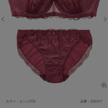
マタニティ
ギフトラッピング
SALE
サイズからブラを探す
A60
A65
A70
A75
B65
B70
B75
B80
C65
C70
C75
C80
C85
D65
D70
D75
D80
D85
すべてのサイズを表示する
E65
E70
E75
E80
E85
F65
F70
F75
F80
カラー：エンジ(15)
品番：
230217
価格帯から探す