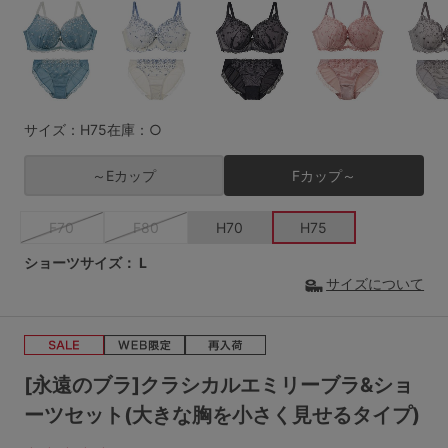
G65
G70
G75
～999円
1,000～1,999円
H70
H75
2,000～2,999円
3,000～3,999円
SS
S
M
サイズ：H75
在庫：○
L
LL
3L
4,000円～
3足￥1,188靴下
～Eカップ
Fカップ～
S-AB
S-CD
S-EF
セールアイテムから探す
F70
F80
H70
H75
M-AB
M-CD
M-EF
セールアイテム
ショーツサイズ：
L
L-AB
L-CD
L-EF
サイズについて
その他から探す
LL-EF
お気に入り
サイズの表示を閉じる
[永遠のブラ]クラシカルエミリーブラ&ショ
新着アイテム
ーツセット(大きな胸を小さく見せるタイプ)