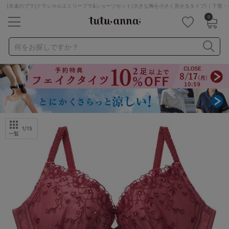
[永遠のブラ]クラシカルエミリーブラ&ショーツセット(大きな胸を小さく見せるタイプ)｜下着・
0
キーワード・品番から探す
検索を閉じる
何をお探しですか？
ナイトブラ
ノンワイヤー
特盛ブラ
チューブトップ
折り畳み
パジャマ
ストッキング
キャミソール
ルームウェア
育乳ブラ
アームカバー
1
/15
一覧
カテゴリから探す
レッグウェア
下着
ルームウェア
ライフスタイル
メンズ
キッズ