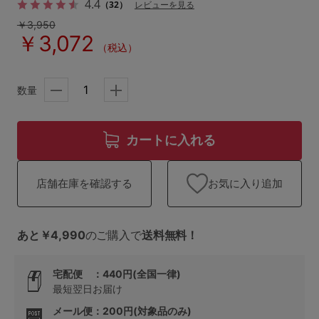
ランキング
4.4
（32）
レビューを見る
￥3,950
￥3,072
高評価レビューアイテム
（税込）
WEB限定アイテム
数量
特集ページ
カートに入れる
検索を閉じる
お気に入り追加
店舗在庫を確認する
あと￥4,990
のご購入で
送料無料！
宅配便 ：440円(全国一律)
最短翌日お届け
メール便：200円(対象品のみ)