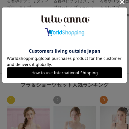
る着やせブラ]ミスティ
る着やせブラ]ミスティ
る着やせブラ]
ブロッサムブラ
ブロッサムブラ＆ショ
トドレスブラ
ーツセット
4.0
4.
5.0
（14件）
（8件）
（1件）
￥3,278
￥3,278
(税込)
(税込)
￥4,708
(税込)
もっと見る
ブラ＆ショーツセット人気ランキング
1
2
3