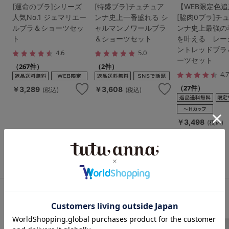
[運命のブラ]シリーズ
[特盛ブラ]チュチュア
【WEB限定色
人気No.1 ジェマリエー
ンナ史上一番盛れる シ
[脇肉0ブラ]チ
ルブラ＆ショーツセッ
ャルマンノワールブラ
ンナ史上最強の
ト
＆ショーツセット
を叶える レー
ントレッドブラ
4.6
5.0
ーツセット
（267件）
（2件）
4.
（27件）
￥3,289
￥3,608
(税込)
(税込)
￥3,498
(税込)
もっと見る
シリーズ累計698万枚突破！運命のブラ