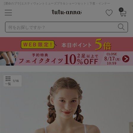
[運命のブラ]エスティヴォントミューズブラ＆ショーツセット｜下着・インナー
0
キーワード・品番から探す
検索を閉じる
何をお探しですか？
ナイトブラ
ノンワイヤー
特盛ブラ
チューブトップ
折り畳み
パジャマ
ストッキング
キャミソール
ルームウェア
育乳ブラ
アームカバー
1
/16
一覧
カテゴリから探す
レッグウェア
下着
ルームウェア
ライフスタイル
メンズ
キッズ