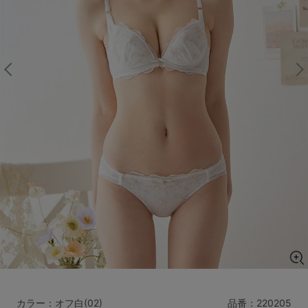
マタニティ
ギフトラッピング
SALE
サイズからブラを探す
A60
A65
A70
A75
B65
B70
B75
B80
C65
C70
C75
C80
C85
D65
D70
D75
D80
D85
すべてのサイズを表示する
E65
E70
E75
E80
E85
F65
F70
F75
F80
価格帯から探す
カラー：オフ白(02)
品番：
220205