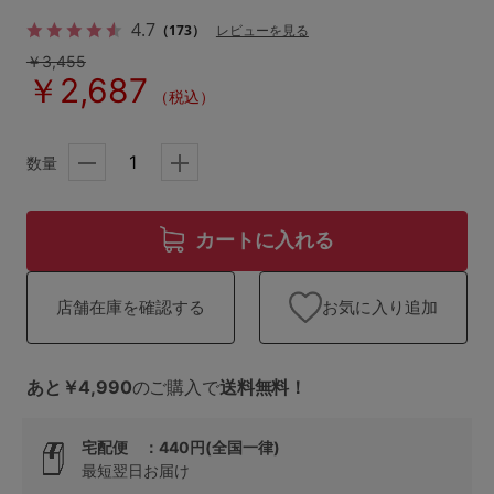
ランキング
4.7
（173）
レビューを見る
高評価レビューアイテム
￥3,455
￥2,687
（税込）
WEB限定アイテム
数量
特集ページ
カートに入れる
検索を閉じる
お気に入り追加
店舗在庫を確認する
あと￥4,990
のご購入で
送料無料！
宅配便 ：440円(全国一律)
最短翌日お届け