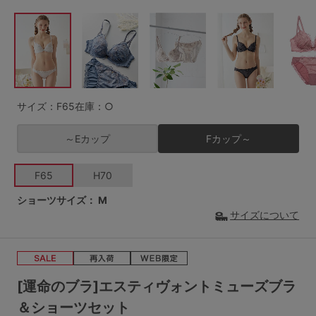
G65
G70
G75
～999円
1,000～1,999円
H70
H75
2,000～2,999円
3,000～3,999円
SS
S
M
L
LL
3L
4,000円～
3足￥1,188靴下
サイズ：F65
在庫：○
S-AB
S-CD
S-EF
セールアイテムから探す
～Eカップ
Fカップ～
M-AB
M-CD
M-EF
セールアイテム
F65
H70
L-AB
L-CD
L-EF
ショーツサイズ：
M
その他から探す
サイズについて
LL-EF
お気に入り
サイズの表示を閉じる
新着アイテム
[運命のブラ]エスティヴォントミューズブラ
＆ショーツセット