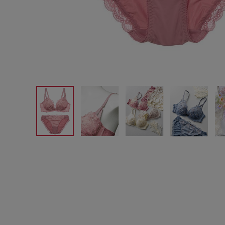
サイズからブラを探す
A60
A65
A70
A7
B65
B70
B75
B8
C65
C70
C75
C8
D65
D70
D75
D8
E65
E70
E75
E8
F65
F70
F75
F8
G65
G70
G75
H70
H75