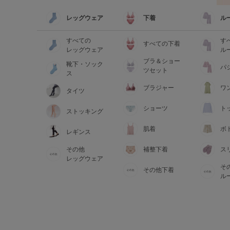
レッグウェア
下着
ル
すべての
す
すべての下着
レッグウェア
ル
ブラ＆ショー
靴下・ソック
パ
ツセット
ス
ブラジャー
ワ
タイツ
ショーツ
ト
ストッキング
肌着
ボ
レギンス
その他
補整下着
ス
レッグウェア
そ
その他下着
ル