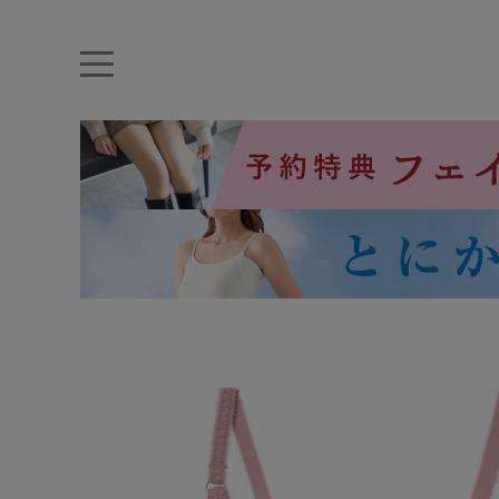
キーワード・品番から探す
ナイトブラ
ノンワイヤー
特盛ブラ
チューブトップ
折り畳
キャミソール
ルームウェア
育乳ブラ
アームカバー
カテゴリから探す
レッグウェア
下着