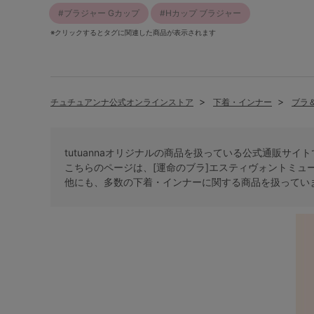
ブラジャー Gカップ
Hカップ ブラジャー
※クリックするとタグに関連した商品が表示されます
チュチュアンナ公式オンラインストア
下着・インナー
ブラ
tutuannaオリジナルの商品を扱っている公式通販サイ
こちらのページは、[運命のブラ]エスティヴォントミュ
他にも、多数の
下着・インナー
に関する商品を扱ってい