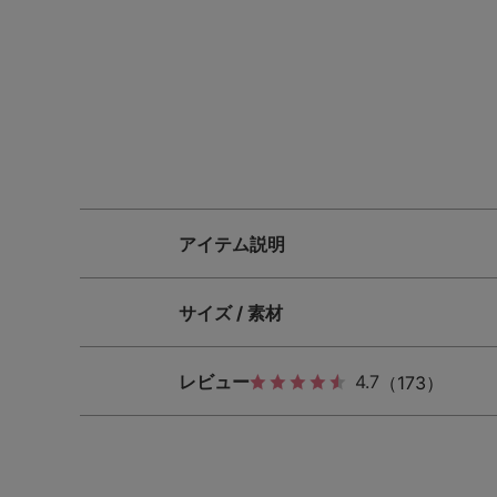
SS
S
M
L
LL
3L
S-AB
S-CD
S-EF
M-AB
M-CD
M-EF
L-AB
L-CD
L-EF
アイテム説明
LL-EF
サイズ / 素材
レビュー
4.7
（173）