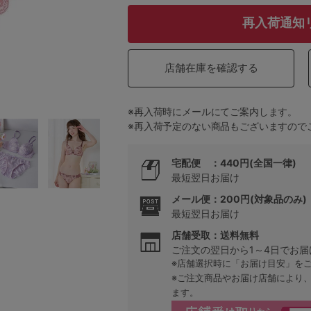
再入荷通知
5
店舗在庫を確認する
0
※再入荷時にメールにてご案内します。
0
C85
※再入荷予定のない商品もございますので
0
D85
宅配便 ：440円(全国一律)
最短翌日お届け
0
E85
メール便：200円(対象品のみ)
0
最短翌日お届け
店舗受取：送料無料
ご注文の翌日から1～4日でお届
※店舗選択時に「お届け目安」を
※ご注文商品やお届け店舗により
ます。