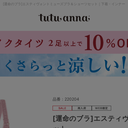
[運命のブラ]エスティヴォントミューズブラ＆ショーツセット｜下着・インナー
検索を閉じる
価格帯から探す
～999円
み
パジャマ
ストッキング
2,000～2,999円
4,000円～
品番：
220204
セールアイテムから探す
[運命のブラ]エスティ
セールアイテム