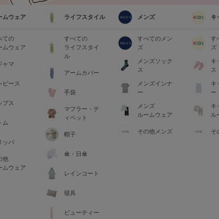
ームウェア
ライフスタイル
メンズ
キ
べての
すべての
すべてのメン
す
ームウェア
ライフスタイ
ズ
ズ
ル
メンズソック
キ
ジャマ
ス
ス
アームカバー
ンピース
メンズインナ
キ
手袋
ー
ー
ップス
メンズ
キ
マフラー・テ
ルームウェア
ル
ィペット
トム
その他メンズ
そ
帽子
リッパ
傘・日傘
の他
ームウェア
レインコート
寝具
ビューティー