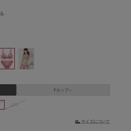
る
Fカップ～
E75
サイズについて