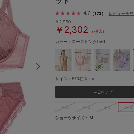
ット
4.7
（173）
レビューを見
￥2,960
その他から探す
￥2,302
（税込）
お気に入り
カラー：ローズピンク(56)
新着アイテム
ランキング
サイズ：E70
在庫：×
～Eカップ
高評価レビューアイテム
A65
A70
B65
E70
WEB限定アイテム
ショーツサイズ：
M
特集ページ