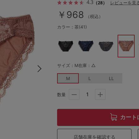
4.3
（28）
レビューを見
￥968
（税込）
その他から探す
カラー：茶(41)
お気に入り
新着アイテム
サイズ：M
在庫：△
M
L
LL
ランキング
数量
高評価レビューアイテム
WEB限定アイテム
カート
特集ページ
店舗在庫を確認する