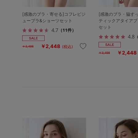
[感激のブラ・寄せる]コフレビジ
[感激のブラ・脇す
ューブラ&ショーツセット
ティックアタイアブ
セット
4.7
（11件）
4.8
￥2,448
(税込)
￥3,498
￥2,448
￥3,498