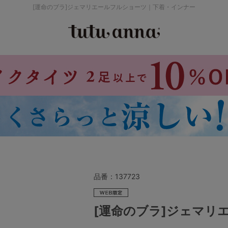
[運命のブラ]ジェマリエールフルショーツ｜下着・インナー
検索を閉じる
価格帯から探す
～999円
み
パジャマ
ストッキング
2,000～2,999円
4,000円～
品番：
137723
セールアイテムから探す
[運命のブラ]ジェマリ
セールアイテム