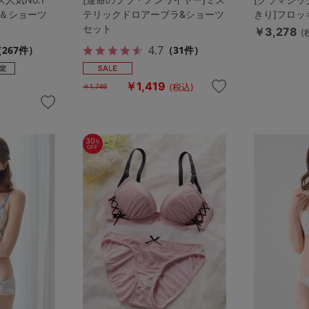
＆ショーツ
テリックドロアーブラ&ショーツ
きり]フロ
セット
￥3,278
(
4.7
267件）
（31件）
￥1,419
(税込)
￥1,749
30
%
OFF