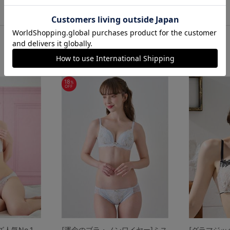
この商品と一緒に見られている商品
20代おすすめブラジャー
18
%
OFF
人気No.1
[運命のブラ・ノンワイヤー]ミス
[グラマジッ