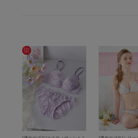
22
%
OFF
[運命のブラ]エスティヴォントミ
[運命のブラ]シリーズ