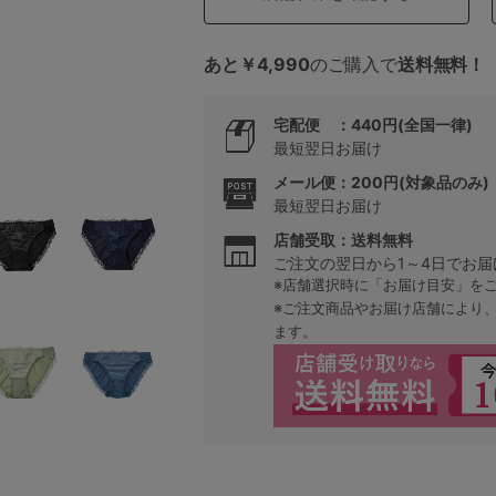
あと￥4,990
のご購入で
送料無料！
5
宅配便 ：440円(全国一律)
0
最短翌日お届け
0
C85
メール便：200円(対象品のみ)
最短翌日お届け
0
D85
店舗受取：送料無料
ご注文の翌日から1～4日でお届
※店舗選択時に「お届け目安」を
0
E85
※ご注文商品やお届け店舗により
ます。
0