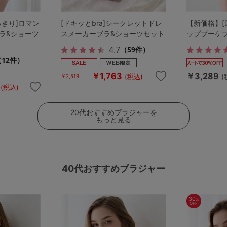
っきり]ロマン
[ドキッとbra]シークレットドレ
【新価格】[
ラ&ショーツ
スメーカーブラ&ショーツセット
ップブーケ
4.7
（59件）
（12件）
￥1,763
￥3,289
(税込)
(
￥2,519
(税込)
20代おすすめブラジャーを
もっと見る
40代おすすめブラジャー
30
%
OFF