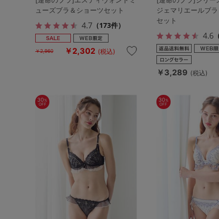
ューズブラ＆ショーツセット
ジェマリエールブラ
セット
4.7
（173件）
4.6
（
￥2,302
(税込)
￥2,960
￥3,289
(税込)
30
30
%
%
OFF
OFF