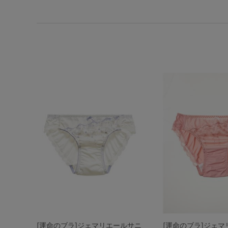
SS
S
M
L
LL
3L
S-AB
S-CD
S-EF
M-AB
M-CD
M-EF
L-AB
L-CD
L-EF
LL-EF
[運命のブラ]ジェマリエールサニ
[運命のブラ]ジェ