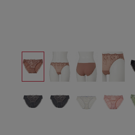
サイズからブラを探す
A60
A65
A70
A7
B65
B70
B75
B8
C65
C70
C75
C8
D65
D70
D75
D8
E65
E70
E75
E8
F65
F70
F75
F8
G65
G70
G75
H70
H75