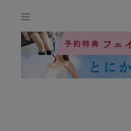
キーワード・品番から探す
ナイトブラ
ノンワイヤー
特盛ブラ
チューブトップ
折り畳
キャミソール
ルームウェア
育乳ブラ
アームカバー
カテゴリから探す
レッグウェア
下着