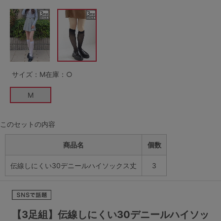
G65
G70
G75
～999円
1,000～1,999円
H70
H75
2,000～2,999円
3,000～3,999円
SS
S
M
L
LL
3L
4,000円～
3足￥1,188靴下
サイズ：M
在庫：○
S-AB
S-CD
S-EF
セールアイテムから探す
M
M-AB
M-CD
M-EF
セールアイテム
このセットの内容
L-AB
L-CD
L-EF
商品名
個数
その他から探す
LL-EF
伝線しにくい30デニールハイソックス丈
3
お気に入り
サイズの表示を閉じる
新着アイテム
【3足組】伝線しにくい30デニールハイソッ