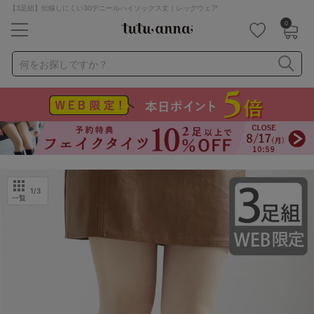
【3足組】伝線しにくい30デニールハイソックス丈｜レッグウェア
0
キーワード・品番から探す
検索を閉じる
何をお探しですか？
ナイトブラ
ノンワイヤー
特盛ブラ
チューブトップ
折り畳み
パジャマ
ストッキング
キャミソール
ルームウェア
育乳ブラ
アームカバー
1
/3
一覧
カテゴリから探す
レッグウェア
下着
ルームウェア
ライフスタイル
メンズ
キッズ