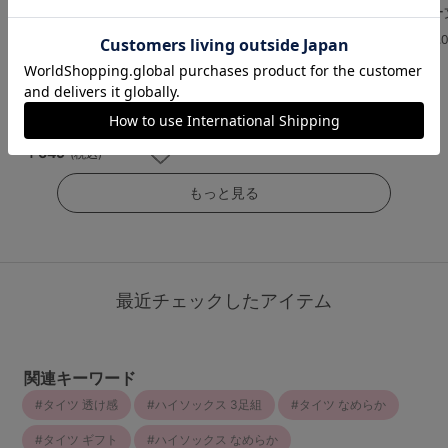
美肌]素肌感ファンデ級
ルハイソックス丈
ルオーバーニー
伝線しにくいストッキ
4.3
5.
ング
（9件）
（6件）
4.5
￥759
(税込)
（80件）
￥649
(税込)
￥649
(税込)
もっと見る
最近チェックしたアイテム
関連キーワード
タイツ 透け感
ハイソックス 3足組
タイツ なめらか
タイツ ギフト
ハイソックス なめらか