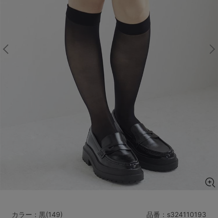
マタニティ
ギフトラッピング
SALE
サイズからブラを探す
A60
A65
A70
A75
B65
B70
B75
B80
C65
C70
C75
C80
C85
D65
D70
D75
D80
D85
すべてのサイズを表示する
E65
E70
E75
E80
E85
F65
F70
F75
F80
価格帯から探す
カラー：黒(149)
品番：
s324110193