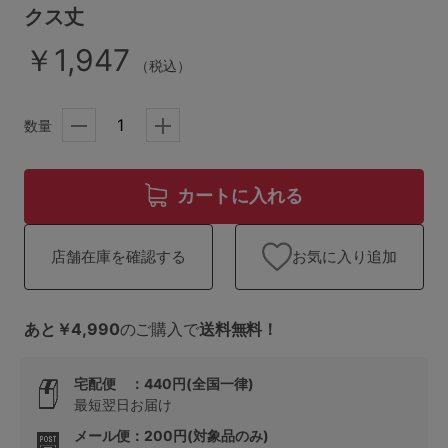
ランキング
クス丈
￥1,947
高評価レビューアイテム
（税込）
WEB限定アイテム
数量
特集ページ
カートに入れる
検索を閉じる
お気に入り追加
店舗在庫を確認する
あと￥4,990
のご購入で
送料無料！
宅配便 ：440円(全国一律)
最短翌日お届け
メール便：200円(対象品のみ)