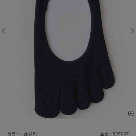
マタニティ
ギフトラッピング
SALE
サイズからブラを探す
A60
A65
A70
A75
B65
B70
B75
B80
C65
C70
C75
C80
C85
D65
D70
D75
D80
D85
すべてのサイズを表示する
E65
E70
E75
E80
E85
F65
F70
F75
F80
価格帯から探す
カラー：紺(45)
品番：
805007