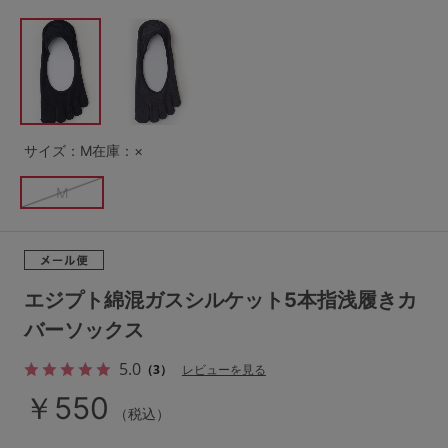
G65
G70
G75
～999円
1,000～1,999円
H70
H75
2,000～2,999円
3,000～3,999円
SS
S
M
L
LL
3L
4,000円～
3足￥1,188靴下
サイズ：M
在庫：×
S-AB
S-CD
S-EF
セールアイテムから探す
M
M-AB
M-CD
M-EF
セールアイテム
L-AB
L-CD
L-EF
その他から探す
エジプト綿混ガスシルケット5本指浅履きカ
LL-EF
バーソックス
お気に入り
5.0
（3）
レビューを見る
サイズの表示を閉じる
新着アイテム
￥550
（税込）