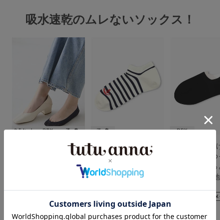
吸水速乾のムレないソックス！
【3足組】とにかくさら
[ラクピタッ]脱げずに
[ラクピタッ]脱
っと涼しい！DRY消臭
ラク！口ゴムゆったり
ラク！口ゴムゆ
足底綿ナイロンメッシ
とにかくさらっと涼し
とにかくさらっ
ュカバーソックス
い！消臭DRYマリン刺
い メッシュ無
繍ボーダー柄ショート
ソックス
4.0
丈くるぶしソックス
（1件）
￥473
(税込)
￥473
(税込)