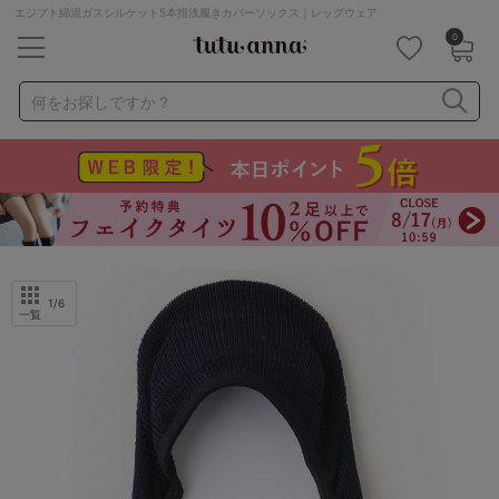
エジプト綿混ガスシルケット5本指浅履きカバーソックス｜レッグウェア
0
キーワード・品番から探す
検索を閉じる
何をお探しですか？
ナイトブラ
ノンワイヤー
特盛ブラ
チューブトップ
折り畳み
パジャマ
ストッキング
キャミソール
ルームウェア
育乳ブラ
アームカバー
1
/6
一覧
カテゴリから探す
レッグウェア
下着
ルームウェア
ライフスタイル
メンズ
キッズ