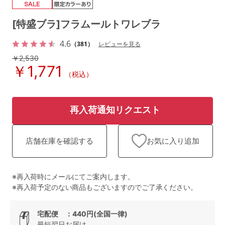
ランキング
[特盛ブラ]フラムールトワレブラ
高評価レビューアイテム
4.6
（381）
レビューを見る
WEB限定アイテム
￥2,530
￥1,771
（税込）
特集ページ
再入荷通知リクエスト
検索を閉じる
お気に入り追加
店舗在庫を確認する
※再入荷時にメールにてご案内します。
※再入荷予定のない商品もございますのでご了承ください。
宅配便 ：440円(全国一律)
最短翌日お届け