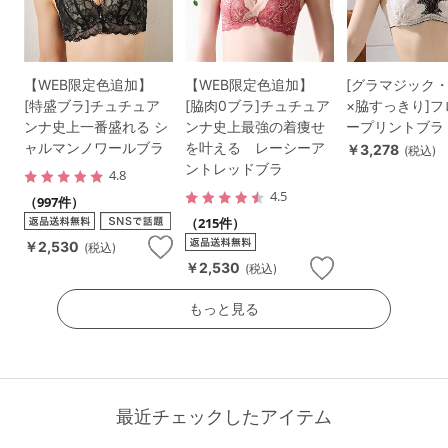
【WEB限定色追加】
【WEB限定色追加】
[グラマジック
[特盛ブラ]チュチュア
[脇肉0ブラ]チュチュア
×脇すっきり]
ンナ史上一番盛れる シ
ンナ史上最強の着痩せ
ープリントブラ
ャルマンノワールブラ
を叶える レーシーア
￥3,278
(税込)
ントレッドブラ
4.8
4.5
（997件）
（215件）
￥2,530
(税込)
￥2,530
(税込)
もっと見る
最近チェックしたアイテム