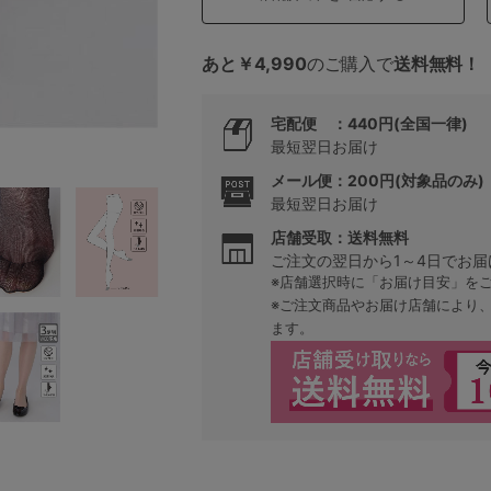
あと￥4,990
のご購入で
送料無料！
5
宅配便 ：440円(全国一律)
0
最短翌日お届け
0
C85
メール便：200円(対象品のみ)
最短翌日お届け
0
D85
店舗受取：送料無料
ご注文の翌日から1～4日でお届
※店舗選択時に「お届け目安」を
0
E85
※ご注文商品やお届け店舗により
ます。
0