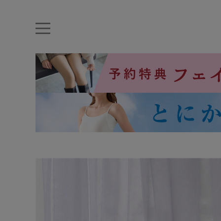
キーワード・品番から探す
ナイトブラ
ノンワイヤー
特盛ブラ
チューブトップ
折り畳
キャミソール
ルームウェア
育乳ブラ
アームカバー
カテゴリから探す
レッグウェア
下着