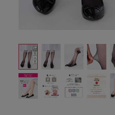
サイズからブラを探す
A60
A65
A70
A7
B65
B70
B75
B8
C65
C70
C75
C8
D65
D70
D75
D8
E65
E70
E75
E8
F65
F70
F75
F8
G65
G70
G75
H70
H75