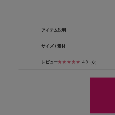
SS
S
M
L
LL
3L
S-AB
S-CD
S-EF
アイテム説明
M-AB
M-CD
M-EF
サイズ / 素材
L-AB
L-CD
L-EF
レビュー
4.8
（6）
LL-EF