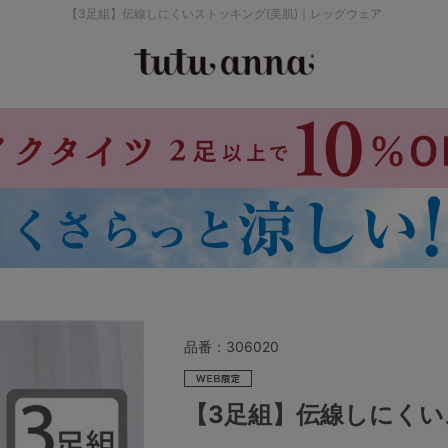
【3足組】伝線しにくいストッキング(美肌)｜レッグウェア
検索を閉じる
価格帯から探す
～999円
み
パジャマ
ストッキング
2,000～2,999円
4,000円～
品番：
306020
セールアイテムから探す
【3足組】伝線しにくい
セールアイテム