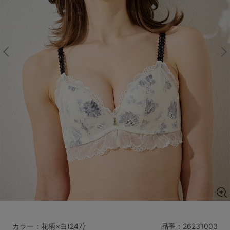
マタニティ
ギフトラッピング
SALE
サイズからブラを探す
A60
A65
A70
A75
B65
B70
B75
B80
C65
C70
C75
C80
C85
D65
D70
D75
D80
D85
すべてのサイズを表示する
E65
E70
E75
E80
E85
F65
F70
F75
F80
価格帯から探す
カラー：花柄×白(247)
品番：
26231003