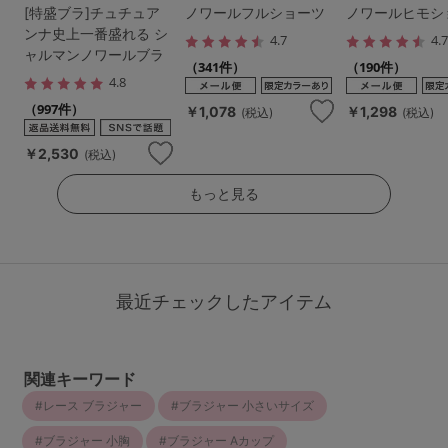
[特盛ブラ]チュチュア
ノワールフルショーツ
ノワールヒモシ
ンナ史上一番盛れる シ
4.7
4.
ャルマンノワールブラ
（341件）
（190件）
4.8
（997件）
￥1,078
￥1,298
(税込)
(税込)
￥2,530
(税込)
もっと見る
最近チェックしたアイテム
関連キーワード
レース ブラジャー
ブラジャー 小さいサイズ
ブラジャー 小胸
ブラジャー Aカップ