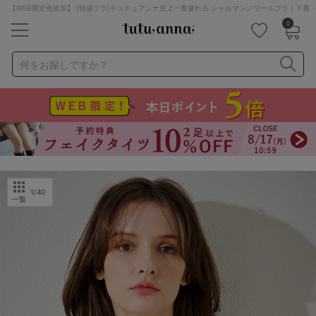
【WEB限定色追加】 [特盛ブラ]チュチュアンナ史上一番盛れる シャルマンノワールブラ｜下着
0
キーワード・品番から探す
検索を閉じる
何をお探しですか？
ナイトブラ
ノンワイヤー
特盛ブラ
チューブトップ
折り畳み
パジャマ
ストッキング
キャミソール
ルームウェア
育乳ブラ
アームカバー
1
/40
一覧
カテゴリから探す
レッグウェア
下着
ルームウェア
ライフスタイル
メンズ
キッズ