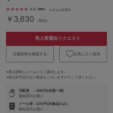
ランキング
4.8
（997）
レビューを見る
高評価レビューアイテム
￥3,630
（税込）
WEB限定アイテム
再入荷通知リクエスト
特集ページ
お気に入り追加
店舗在庫を確認する
検索を閉じる
※再入荷時にメールにてご案内します。
※再入荷予定のない商品もございますのでご了承ください。
宅配便 ：440円(全国一律)
最短翌日お届け
メール便：200円(対象品のみ)
最短翌日お届け