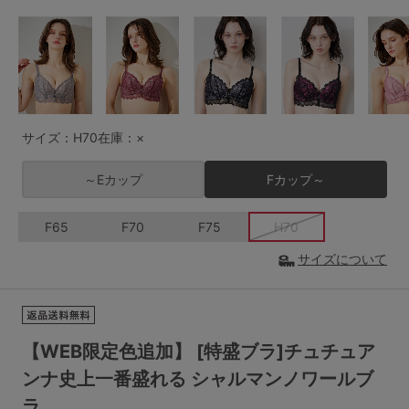
G65
G70
G75
～999円
1,000～1,999円
H70
H75
2,000～2,999円
3,000～3,999円
SS
S
M
L
LL
3L
4,000円～
3足￥1,188靴下
サイズ：H70
在庫：×
S-AB
S-CD
S-EF
セールアイテムから探す
～Eカップ
Fカップ～
M-AB
M-CD
M-EF
セールアイテム
F65
F70
F75
H70
L-AB
L-CD
L-EF
サイズについて
その他から探す
LL-EF
お気に入り
サイズの表示を閉じる
【WEB限定色追加】 [特盛ブラ]チュチュア
新着アイテム
ンナ史上一番盛れる シャルマンノワールブ
ラ