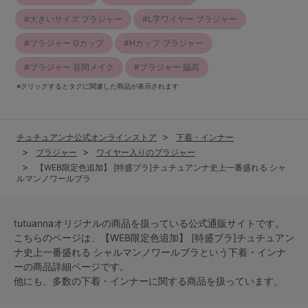
大きいサイズ ブラジャー
L字ワイヤー ブラジャー
ブラジャー Gカップ
Hカップ ブラジャー
ブラジャー 谷間メイク
ブラジャー 脇高
※クリックするとタグに関連した商品が表示されます
チュチュアンナ公式オンラインストア
下着・インナー
ブラジャー
ワイヤー入りのブラジャー
【WEB限定色追加】 [特盛ブラ]チュチュアンナ史上一番盛れる シャ
ルマンノワールブラ
tutuannaオリジナルの商品を扱っている公式通販サイトです。
こちらのページは、【WEB限定色追加】 [特盛ブラ]チュチュアン
ナ史上一番盛れる シャルマンノワールブラという
下着・インナ
ー
の商品詳細ページです。
他にも、多数の
下着・インナー
に関する商品を扱っています。