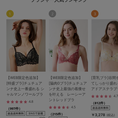
1
2
3
【WEB限定色追加】
【WEB限定色追加】
[育乳ブラ]谷間
[特盛ブラ]チュチュア
[脇肉0ブラ]チュチュア
てしっかり盛れ
ンナ史上一番盛れる シ
ンナ史上最強の着痩せ
アドアステラブ
ャルマンノワールブラ
を叶える レーシーア
4.
ントレッドブラ
4.8
（812件）
4.5
（997件）
（215件）
￥3,278
(税込)