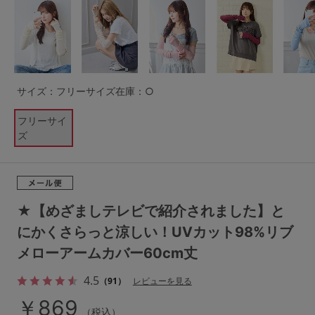
G65
G70
G75
～999円
1,000～1,999円
H70
H75
2,000～2,999円
3,000～3,999円
SS
S
M
サイズ：フリーサイズ
在庫：○
L
LL
3L
4,000円～
3足￥1,188靴下
フリーサイ
S-AB
S-CD
S-EF
セールアイテムから探す
ズ
M-AB
M-CD
M-EF
セールアイテム
L-AB
L-CD
L-EF
その他から探す
★【めざましテレビで紹介されました】と
LL-EF
にかくさらっと涼しい！UVカット98%リブ
お気に入り
メローアームカバー60cm丈
サイズの表示を閉じる
4.5
新着アイテム
（91）
レビューを見る
￥869
（税込）