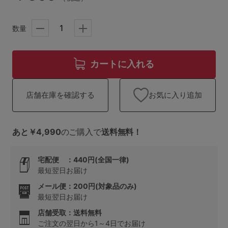
ランキング
高評価レビューアイテム
数量
WEB限定アイテム
カートに入れる
特集ページ
お気に入り追加
店舗在庫を確認する
検索を閉じる
あと￥4,990
のご購入で
送料無料！
宅配便 ：440円(全国一律)
最短翌日お届け
メール便：200円(対象品のみ)
最短翌日お届け
店舗受取：送料無料
ご注文の翌日から1～4日でお届け