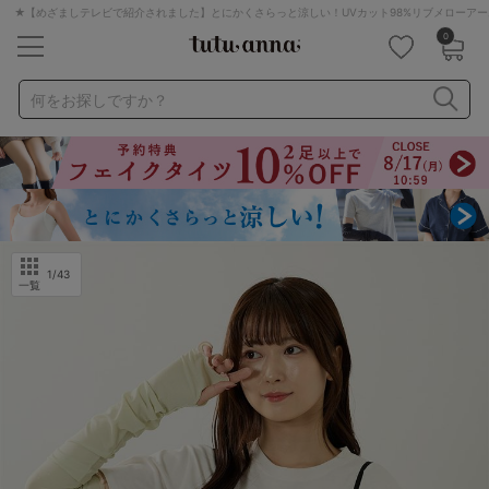
★【めざましテレビで紹介されました】とにかくさらっと涼しい！UVカット98%リブメローアー
0
キーワード・品番から探す
検索を閉じる
何をお探しですか？
ナイトブラ
ノンワイヤー
特盛ブラ
チューブトップ
折り畳み
パジャマ
ストッキング
キャミソール
ルームウェア
育乳ブラ
アームカバー
1
/43
一覧
カテゴリから探す
レッグウェア
下着
ルームウェア
ライフスタイル
メンズ
キッズ