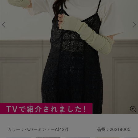
マタニティ
ギフトラッピング
SALE
サイズからブラを探す
A60
A65
A70
A75
B65
B70
B75
B80
C65
C70
C75
C80
C85
D65
D70
D75
D80
D85
すべてのサイズを表示する
E65
E70
E75
E80
E85
F65
F70
F75
F80
カラー：ペパーミントーA(427)
品番：
26219065
価格帯から探す