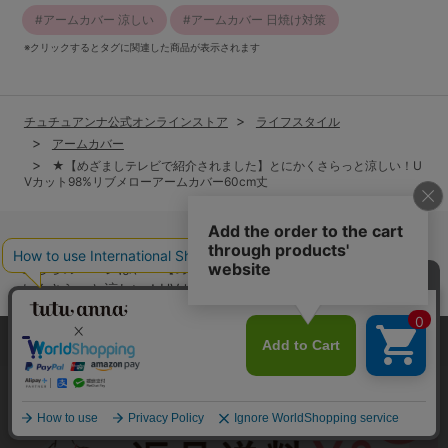
アームカバー 涼しい
アームカバー 日焼け対策
※クリックするとタグに関連した商品が表示されます
チュチュアンナ公式オンラインストア
ライフスタイル
アームカバー
★【めざましテレビで紹介されました】とにかくさらっと涼しい！U
Vカット98%リブメローアームカバー60cm丈
tutuannaオリジナルの商品を扱っている公式通販サイトです。
こちらのページは、★【めざましテレビで紹介されました】とに
かくさらっと涼しい！UVカット98%リブメローアームカバー60
cm丈という
ライフスタイル
の商品詳細ページです。
他にも、多数の
ライフスタイル
に関する商品を扱っています。
本サイトでは、より快適にご利用いただけるようCookieを利用し
ています。詳細については
プライバシポリシー
をご確認くださ
い。
承諾する