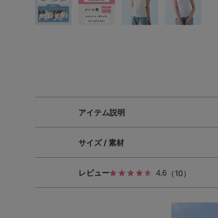
SS
S
M
L
LL
3L
S-AB
S-CD
S-EF
M-AB
M-CD
M-EF
L-AB
L-CD
L-EF
アイテム説明
LL-EF
サイズ / 素材
レビュー
4.6
（10）