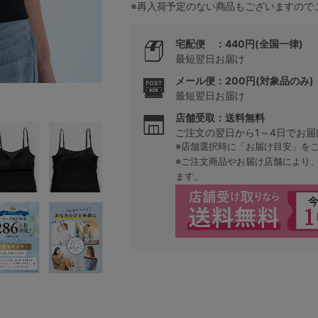
※再入荷予定のない商品もございますので
宅配便 ：440円(全国一律)
5
最短翌日お届け
メール便：200円(対象品のみ)
0
最短翌日お届け
0
C85
店舗受取：送料無料
ご注文の翌日から1～4日でお届
※店舗選択時に「お届け目安」を
0
D85
※ご注文商品やお届け店舗により
ます。
0
E85
0