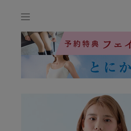
キーワード・品番から探す
ナイトブラ
ノンワイヤー
特盛ブラ
チューブトップ
折り畳
キャミソール
ルームウェア
育乳ブラ
アームカバー
カテゴリから探す
レッグウェア
下着