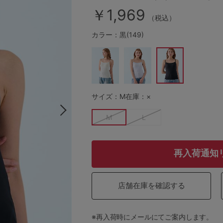
￥1,969
（税込）
カラー：黒(149)
その他から探す
お気に入り
新着アイテム
サイズ：M
在庫：×
M
L
ランキング
再入荷通知
高評価レビューアイテム
店舗在庫を確認する
WEB限定アイテム
※再入荷時にメールにてご案内します。
特集ページ