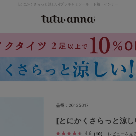
[とにかくさらっと涼しい]ブラキャミソール｜下着・インナー
検索を閉じる
価格帯から探す
～999円
み
パジャマ
ストッキング
2,000～2,999円
4,000円～
品番：
26135017
セールアイテムから探す
[とにかくさらっと涼し
4.6
（10）
レビューを見
セールアイテム