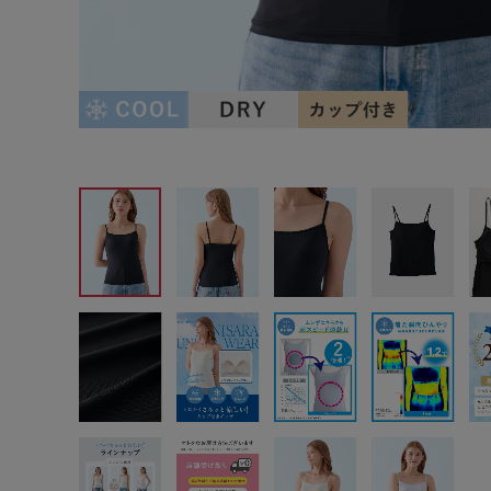
サイズからブラを探す
A60
A65
A70
A7
B65
B70
B75
B8
C65
C70
C75
C8
D65
D70
D75
D8
E65
E70
E75
E8
F65
F70
F75
F8
G65
G70
G75
H70
H75