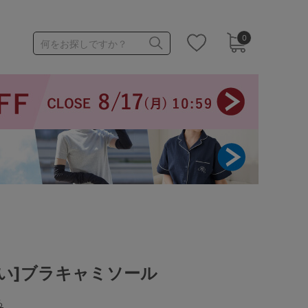
0
何をお探しですか？
1,000～1,999円
3,000～3,999円
3足￥1,188靴下
い]ブラキャミソール
る