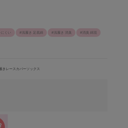
レにくい
浅履き 足底綿
浅履き 消臭
消臭 綿混
浅履きレースカバーソックス