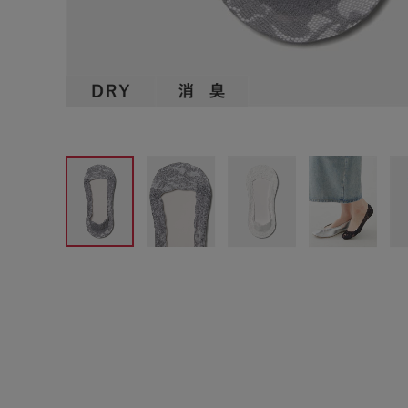
サイズからブラを探す
A60
A65
A70
A7
B65
B70
B75
B8
C65
C70
C75
C8
D65
D70
D75
D8
E65
E70
E75
E8
F65
F70
F75
F8
G65
G70
G75
H70
H75