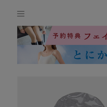
キーワード・品番から探す
ナイトブラ
ノンワイヤー
特盛ブラ
チューブトップ
折り畳
キャミソール
ルームウェア
育乳ブラ
アームカバー
カテゴリから探す
レッグウェア
下着