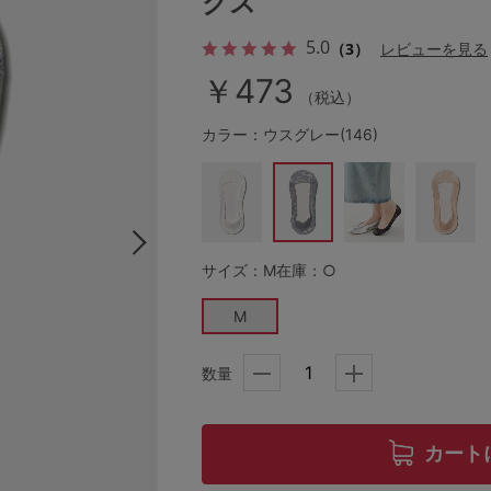
クス
5.0
（3）
レビューを見る
￥473
その他から探す
（税込）
カラー：ウスグレー(146)
お気に入り
新着アイテム
サイズ：M
在庫：○
ランキング
M
高評価レビューアイテム
数量
WEB限定アイテム
カート
特集ページ