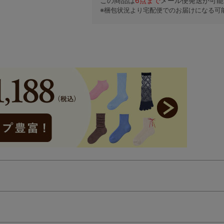
この商品は
6
点まで
メール便発送が可能
※梱包状況より宅配便でのお届けになる可
検索を閉じる