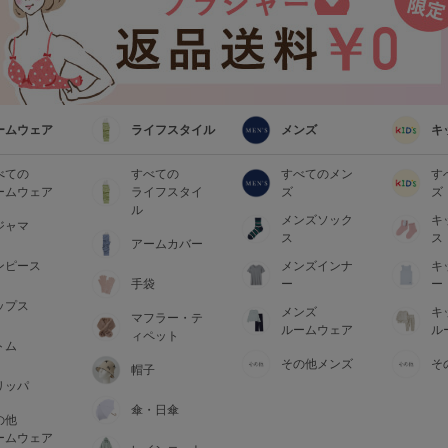
ームウェア
ライフスタイル
メンズ
キ
べての
すべての
すべてのメン
す
ームウェア
ライフスタイ
ズ
ズ
ル
メンズソック
キ
ジャマ
ス
ス
アームカバー
ンピース
メンズインナ
キ
手袋
ー
ー
ップス
メンズ
キ
マフラー・テ
ルームウェア
ル
ィペット
トム
その他メンズ
そ
帽子
リッパ
傘・日傘
の他
ームウェア