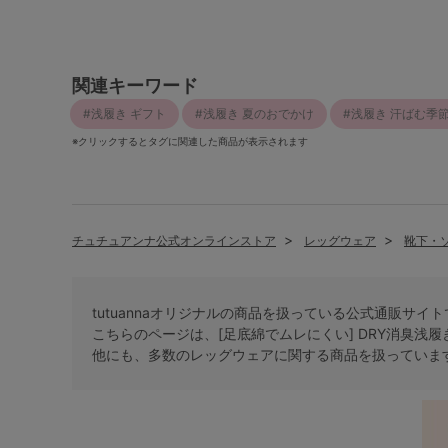
関連キーワード
浅履き ギフト
浅履き 夏のおでかけ
浅履き 汗ばむ季
※クリックするとタグに関連した商品が表示されます
チュチュアンナ公式オンラインストア
レッグウェア
靴下・
tutuannaオリジナルの商品を扱っている公式通販サイ
こちらのページは、[足底綿でムレにくい] DRY消臭浅
他にも、多数の
レッグウェア
に関する商品を扱っていま