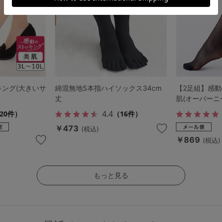
キング(大きいサ
綿混無地5本指ハイソックス34cm
【2足組】感
丈
肌(オーバーニ
4.4
20件）
（16件）
￥473
(税込)
￥869
(税込)
もっと見る