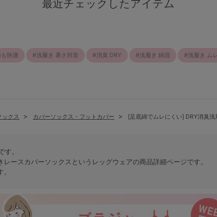
最近チェックしたアイテム
節も快適
浅履き 暑さ対策
消臭 DRY
浅履き 綿混
浅履き ム
ソックス
カバーソックス・フットカバー
[足底綿でムレにくい] DRY消臭
トです。
履きレースカバーソックスという
レッグウェア
の商品詳細ページです。
す。