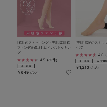
[感動のストッキング・美肌]素肌感
[美肌]感動のストッ
ファンデ級伝線しにくいストッキン
イズ)
グ
4.6
（
4.5
（80件）
￥1,210
(税込)
￥649
(税込)