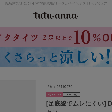
[足底綿でムレにくい] DRY消臭浅履きレースカバーソックス｜レッグウェア
検索を閉じる
価格帯から探す
～999円
み
パジャマ
ストッキング
2,000～2,999円
4,000円～
品番：
26110270
セールアイテムから探す
[足底綿でムレにくい]
セールアイテム