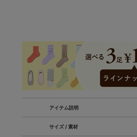
SS
S
M
L
LL
3L
S-AB
S-CD
S-EF
M-AB
M-CD
M-EF
L-AB
L-CD
L-EF
LL-EF
アイテム説明
サイズ / 素材