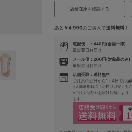
店舗在庫を確認する
5
あと￥4,990
のご購入で
送料無料！
0
宅配便 ：440円(全国一律)
0
C85
最短翌日お届け
メール便：200円(対象品のみ)
0
D85
最短翌日お届け
店舗受取：送料無料
0
E85
ご注文の翌日から1～4日でお届
※店舗選択時に「お届け目安」を
0
※ご注文商品やお届け店舗により
ます。