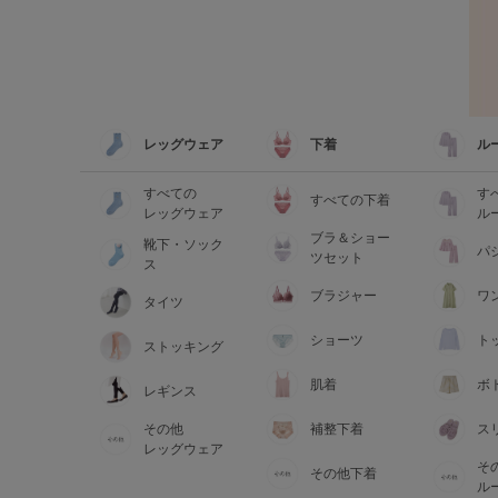
レッグウェア
下着
ル
すべての
す
すべての下着
レッグウェア
ル
ブラ＆ショー
靴下・ソック
パ
ツセット
ス
ブラジャー
ワ
タイツ
ショーツ
ト
ストッキング
肌着
ボ
レギンス
その他
補整下着
ス
レッグウェア
そ
その他下着
ル