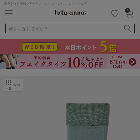
消臭DRY足底綿シアーラメソックス14cm丈｜レッグウェア
0
キーワード・品番から探す
検索を閉じる
何をお探しですか？
ナイトブラ
ノンワイヤー
特盛ブラ
チューブトップ
折り畳み
パジャマ
ストッキング
キャミソール
ルームウェア
育乳ブラ
アームカバー
1
/10
一覧
カテゴリから探す
レッグウェア
下着
ルームウェア
ライフスタイル
メンズ
キッズ