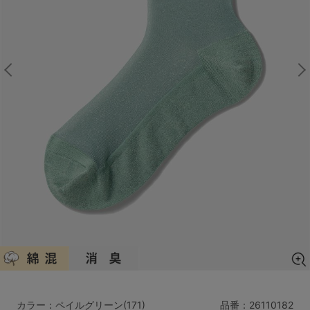
マタニティ
ギフトラッピング
SALE
サイズからブラを探す
A60
A65
A70
A75
B65
B70
B75
B80
C65
C70
C75
C80
C85
D65
D70
D75
D80
D85
すべてのサイズを表示する
E65
E70
E75
E80
E85
F65
F70
F75
F80
価格帯から探す
カラー：ペイルグリーン(171)
品番：
26110182