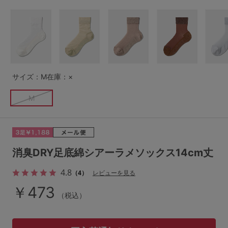
G65
G70
G75
～999円
1,000～1,999円
H70
H75
2,000～2,999円
3,000～3,999円
SS
S
M
L
LL
3L
4,000円～
3足￥1,188靴下
サイズ：M
在庫：×
S-AB
S-CD
S-EF
セールアイテムから探す
M
M-AB
M-CD
M-EF
セールアイテム
L-AB
L-CD
L-EF
その他から探す
消臭DRY足底綿シアーラメソックス14cm丈
LL-EF
4.8
（4）
レビューを見る
お気に入り
￥473
サイズの表示を閉じる
（税込）
新着アイテム