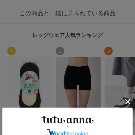
この商品と一緒に見られている商品
レッグウェア人気ランキング
1
2
3
【3足組】綿混浅履きカ
[とにかくさらっと涼し
吸水速乾平無地
バーソックス
い]ナイロン混レギンス
ス10cm丈